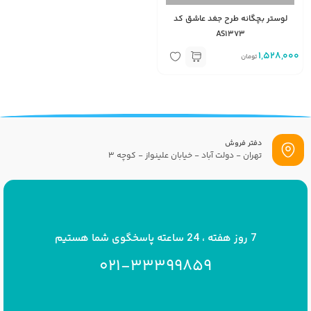
لوستر بچگانه طرح جغد عاشق کد
AS1373
1,528,000
تومان
دفتر فروش
تهران - دولت آباد - خیابان علینواز - کوچه 3
پست الکترونیک
info[at]savrinakids.com
7 روز هفته ، 24 ساعته پاسخگوی شما هستیم
021-33399859