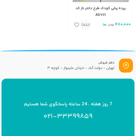
پرده پنلی کودک طرح دختر ناز کد
AS1771
480,000
متر
انتخاب
تومان
گزینه
دفتر فروش
تهران - دولت آباد - خیابان علینواز - کوچه 3
پست الکترونیک
info[at]savrinakids.com
7 روز هفته ، 24 ساعته پاسخگوی شما هستیم
021-33399859