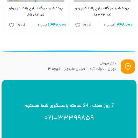
پرده شید بچگانه طرح پاندا کوچولو
پرده شید بچگانه طرح پاندا کوچولو
کد A2343
کد AS1784
1,448,000
متر مربع
1,448,000
متر مربع
انتخاب
انتخاب
تومان
تومان
گزینه
گزینه
دفتر فروش
تهران - دولت آباد - خیابان علینواز - کوچه 3
پست الکترونیک
info[at]savrinakids.com
7 روز هفته ، 24 ساعته پاسخگوی شما هستیم
021-33399859