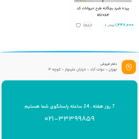
پرده شید بچگانه طرح حیوانات کد
AS1754
1,448,000
متر مربع
انتخاب
تومان
گزینه
دفتر فروش
تهران - دولت آباد - خیابان علینواز - کوچه 3
پست الکترونیک
info[at]savrinakids.com
7 روز هفته ، 24 ساعته پاسخگوی شما هستیم
021-33399859