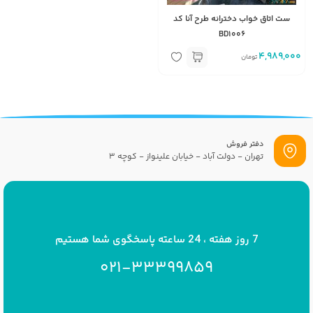
ست اتاق خواب دخترانه طرح آنا کد
BD1006
4,989,000
تومان
دفتر فروش
تهران - دولت آباد - خیابان علینواز - کوچه 3
پست الکترونیک
info[at]savrinakids.com
7 روز هفته ، 24 ساعته پاسخگوی شما هستیم
021-33399859