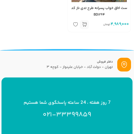
ست اتاق خواب پسرانه طرح تدی ناز کد
BD1264
4,989,000
تومان
دفتر فروش
تهران - دولت آباد - خیابان علینواز - کوچه 3
پست الکترونیک
info[at]savrinakids.com
7 روز هفته ، 24 ساعته پاسخگوی شما هستیم
021-33399859