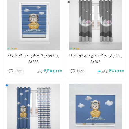
پرده پنلی بچگانه طرح تدی خوابالو کد
پرده زبرا بچگانه طرح تدی کاپیتان کد
A2888
A2958
480,000
متر
2,450,000
متر مربع
انتخاب
انتخاب
تومان
تومان
گزینه
گزینه