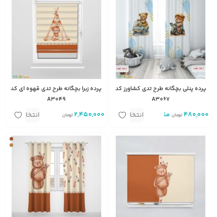
پرده پنلی بچگانه طرح تدی کشاورز کد
پرده زبرا بچگانه طرح تدی قهوه ای کد
A3049
A3067
480,000
متر
2,450,000
متر مربع
انتخاب
انتخاب
تومان
تومان
گزینه
گزینه