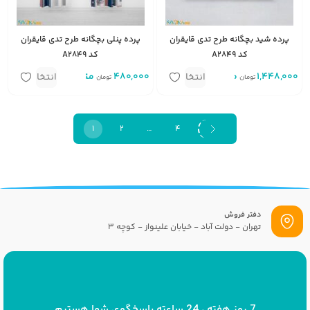
پرده شید بچگانه طرح تدی قایقران
پرده پنلی بچگانه طرح تدی قایقران
کد A2849
کد A2849
1,448,000
متر مربع
480,000
متر
انتخاب
انتخاب
تومان
تومان
گزینه
گزینه
1
2
…
4
دفتر فروش
تهران - دولت آباد - خیابان علینواز - کوچه 3
پست الکترونیک
info[at]savrinakids.com
7 روز هفته ، 24 ساعته پاسخگوی شما هستیم