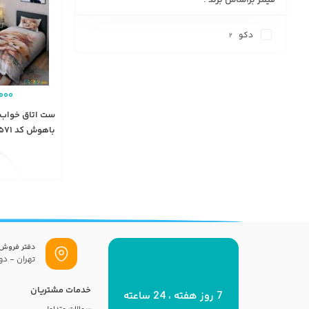
دکو
2
000
ست اتاق خواب 
باهوش کد BD1571
دفتر فروش
تهران - دول
خدمات مشتریان
7 روز هفته ، 24 ساعته