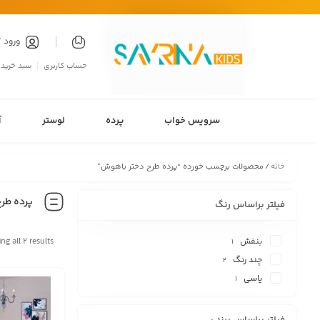
ورود 
حساب کاربری
سبد خرید
سرویس خواب
پرده
لوستر
آ
خانه
/ محصولات برچسب خورده “پرده طرح دختر باهوش”
پرده طر
فیلتر براساس رنگ
بنفش
ng all 2 results
1
چند رنگ
2
یاسی
1
فیلتر براساس برند :