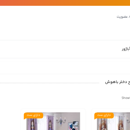
/ عضویت
باژور
ح دختر باهوش
Showi
دارای ست
دارای ست