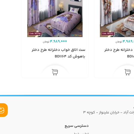
4,989,000
4,989,
تومان
تومان
دخترانه طرح دختر
ست اتاق خواب دخترانه طرح دختر
باهوش کد BD1164
ت آباد - خیابان علینواز - کوچه 3
دسترسی سریع