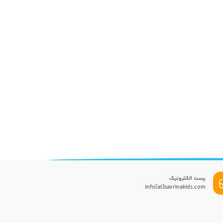
پست الکترونیک
info[at]savrinakids.com