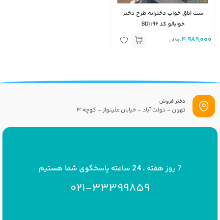
ست اتاق خواب دخترانه طرح دختر
خوابالو کد BD1196
4,989,000
تومان
دفتر فروش
تهران - دولت آباد - خیابان علینواز - کوچه 3
پست الکترونیک
info[at]savrinakids.com
7 روز هفته ، 24 ساعته پاسخگوی شما هستیم
021-33399859