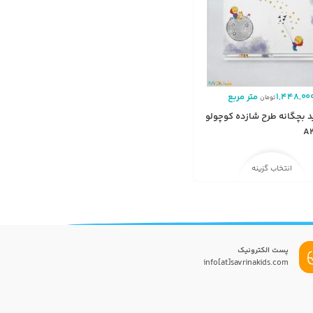
1,448,00
متر مربع
تومان
د بچگانه طرح شازده کوچولو
انتخاب گزینه
پست الکترونیک
info[at]savrinakids.com