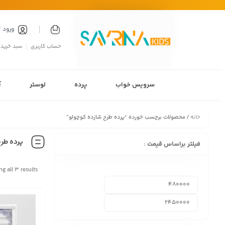
ورود 
حساب کاربری
سبد خرید
سرویس خواب
پرده
لوستر
آ
خانه
/ محصولات برچسب خورده “پرده طرح شازده کوچولو”
پرده طر
فیلتر براساس قیمت :
g all 3 results