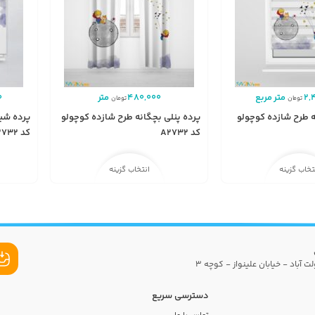
2,
متر مربع
480,000
متر
0
تومان
تومان
نه طرح شازده کوچولو
پرده پنلی بچگانه طرح شازده کوچولو
پرده شی
کد A2732
کد A2732
تخاب گزینه
انتخاب گزینه
ت آباد - خیابان علینواز - کوچه 3
دسترسی سریع