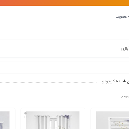
/ عضویت
باژور
ح شازده کوچولو
Showin