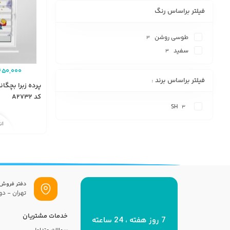
فیلتر براساس رنگ
طوسی روشن
3
سفید
3
450,000
فیلتر براساس برند :
پرده زبرا بچگا
کد A2732
SH
3
ان
دفتر فروش
تهران - دول
خدمات مشتریان
7 روز هفته ، 24 ساعته