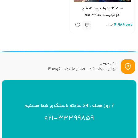
ست اتاق خواب پسرانه طرح
فوتبالیست کد BD1147
4,989,000
تومان
دفتر فروش
تهران - دولت آباد - خیابان علینواز - کوچه 3
پست الکترونیک
info[at]savrinakids.com
7 روز هفته ، 24 ساعته پاسخگوی شما هستیم
021-33399859