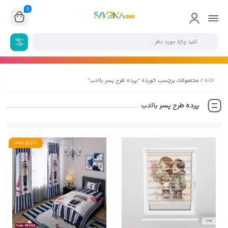
0
خانه
/ محصولات برچسب خورده “پرده طرح پسر باادب”
پرده طرح پسر باادب
دارای ست