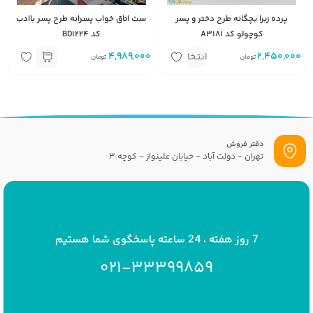
پرده زبرا بچگانه طرح دختر و پسر
ست اتاق خواب پسرانه طرح پسر باادب
کوچولو کد A3181
کد BD1224
2,450,000
متر مربع
4,989,000
انتخاب
تومان
تومان
گزینه
دفتر فروش
تهران - دولت آباد - خیابان علینواز - کوچه 3
پست الکترونیک
info[at]savrinakids.com
7 روز هفته ، 24 ساعته پاسخگوی شما هستیم
021-33399859