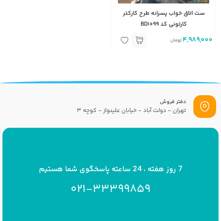
ست اتاق خواب پسرانه طرح کارکتر
کارتونی کد BD1099
4,989,000
تومان
دفتر فروش
تهران - دولت آباد - خیابان علینواز - کوچه 3
پست الکترونیک
info[at]savrinakids.com
7 روز هفته ، 24 ساعته پاسخگوی شما هستیم
021-33399859