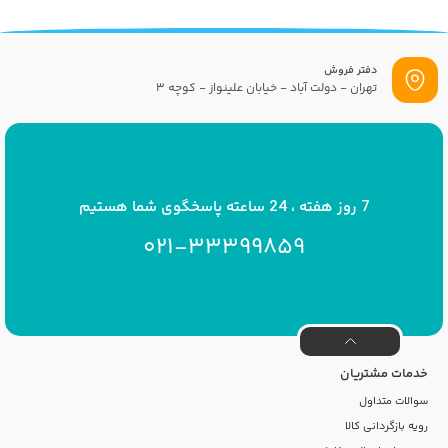
دفتر فروش
تهران - دولت آباد - خیابان علینواز - کوچه 3
پست الکترونیک
info[at]savrinakids.com
7 روز هفته ، 24 ساعته پاسخگوی شما هستیم
021-33399859
خدمات مشتریان
سوالات متداول
رویه بازگردانی کالا