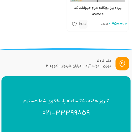
پرده زبرا بچگانه طرح حیوانات کد
AS1754
2,450,000
متر مربع
انتخاب
تومان
گزینه
دفتر فروش
تهران - دولت آباد - خیابان علینواز - کوچه 3
پست الکترونیک
info[at]savrinakids.com
7 روز هفته ، 24 ساعته پاسخگوی شما هستیم
021-33399859