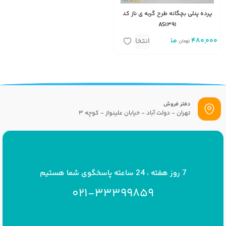
پرده پنلی بچگانه طرح گربه‌ ی ناز کد
AS1391
480,000
متر
انتخاب
تومان
گزینه
دفتر فروش
تهران - دولت آباد - خیابان علینواز - کوچه 3
پست الکترونیک
info[at]savrinakids.com
7 روز هفته ، 24 ساعته پاسخگوی شما هستیم
021-33399859