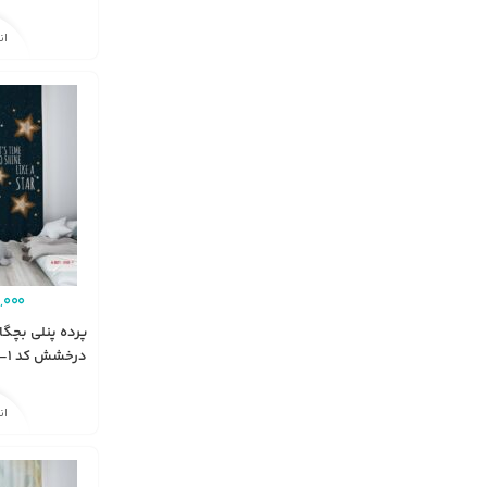
ان
,000
پرده پنلی بچگا
درخشش کد A3071-1
ان