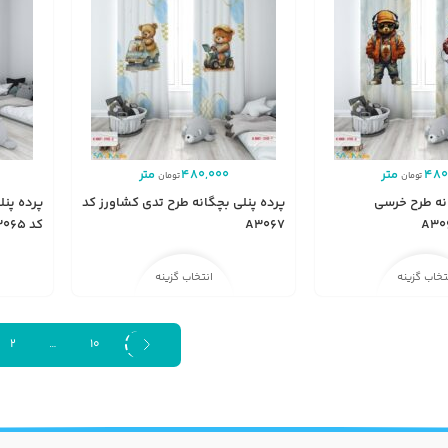
480
متر
480,000
متر
تومان
تومان
نه طرح خرسی
پرده پنلی بچگانه طرح تدی کشاورز کد
پرده پنل
A3067
کد A3065
تخاب گزینه
انتخاب گزینه
2
…
10