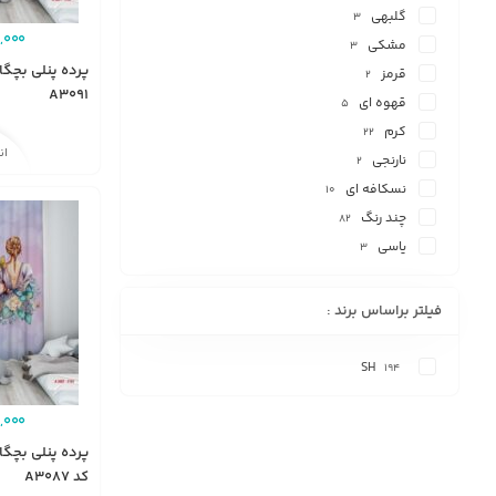
گلبهی
3
,000
مشکی
3
پرده پنلی بچگا
قرمز
2
A3091
قهوه ای
5
کرم
22
ان
نارنجی
2
نسکافه ای
10
چند رنگ
82
یاسی
3
فیلتر براساس برند :
SH
194
,000
پرده پنلی بچگا
کد A3087