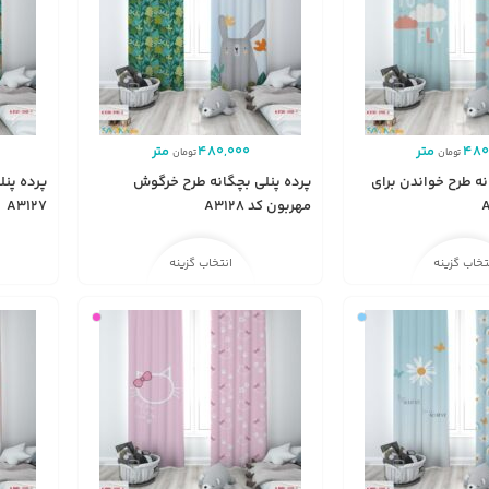
480
متر
480,000
متر
تومان
تومان
نه طرح خواندن برای
پرده پنلی بچگانه طرح خرگوش
پرده پنل
مهربون کد A3128
A3127
تخاب گزینه
انتخاب گزینه