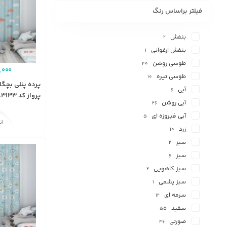
فیلتر براساس رنگ
بنفش
2
بنفش ارغوانی
1
طوسی روشن
40
,000
طوسی تیره
10
پرده پنلی بچگا
آبی
6
پرواز کد A3133
آبی روشن
26
آبی فیروزه ای
5
ان
زرد
10
سبز
2
سبز
6
سبز کاهویی
2
سبز یشمی
1
سرمه ای
12
سفید
55
صورتی
46