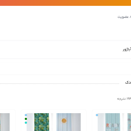
/ عضویت
باژور
دک