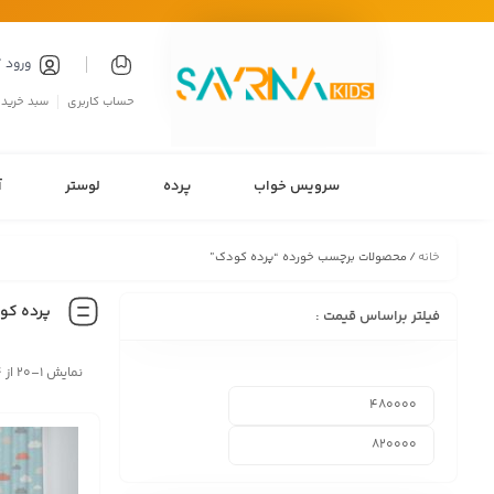
ورود 
حساب کاربری
سبد خرید
سرویس خواب
پرده
لوستر
آ
خانه
/ محصولات برچسب خورده “پرده کودک”
پرده کو
فیلتر براساس قیمت :
نمایش 1–20 از 194 نتیجه