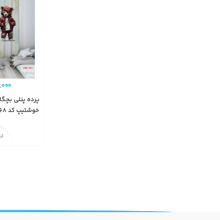
,000
پرده پنلی بچگا
خوشتیپ کد A3068
ان