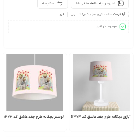
افزودن به علاقه مندی ها
مقایسه
آیا قیمت مناسب‌تری سراغ دارید؟
بلی
خیر
موجود در انبار
آباژور بچگانه طرح جغد عاشق کد AS1373
لوستر بچگانه طرح جغد عاشق کد AS1373
1,528,000
1,587,000
تومان
تومان