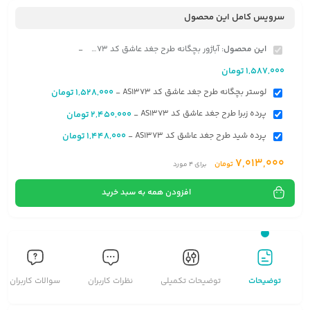
سرویس کامل این محصول
این محصول:
آباژور بچگانه طرح جغد عاشق کد AS1373
-
1,587,000
تومان
لوستر بچگانه طرح جغد عاشق کد AS1373
1,528,000
تومان
-
پرده زبرا طرح جغد عاشق کد AS1373
2,450,000
تومان
-
پرده شید طرح جغد عاشق کد AS1373
1,448,000
تومان
-
7,013,000
تومان
برای
4
مورد
افزودن همه به سبد خرید
توضیحات
توضیحات تکمیلی
نظرات کاربران
سوالات کاربران