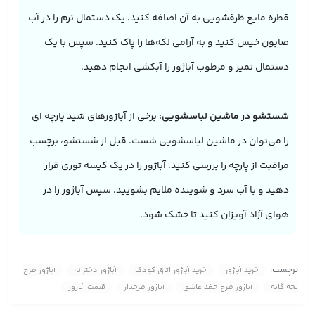
قطره مایع ظرفشویی به آن اضافه کنید. یک دستمال نرم را در آب
صابون خیس کنید و به آرامی لکه‌ها را پاک کنید. سپس با یک
دستمال تمیز و مرطوب آباژور را آبکشی انجام دهید.
شستشو در ماشین لباسشویی:
برخی از آباژورهای شید پارچه ای
را می‌توان در ماشین لباسشویی شست. قبل از شستشو، برچسب
مراقبت از پارچه را بررسی کنید. آباژور را در یک کیسه توری قرار
دهید و با آب سرد و شوینده ملایم بشویید. سپس آباژور را در
هوای آزاد آویزان کنید تا خشک شود.
برچسب:
خرید آباژور
خرید آباژور اتاق کودک
آباژور دخترانه
آباژور طرح
بچه گانه
آباژور طرح جغد عاشق
آباژور طرحدار
قیمت آباژور