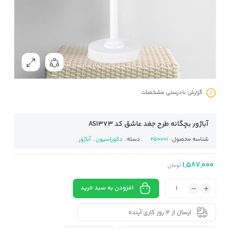
گزارش نادرستی مشخصات
آباژور بچگانه طرح جغد عاشق کد AS1373
شناسه محصول:
250001
دسته:
دکوراسیون
,
آباژور
1,587,000
تومان
افزودن به سبد خرید
ارسال از 12 روز کاری آینده