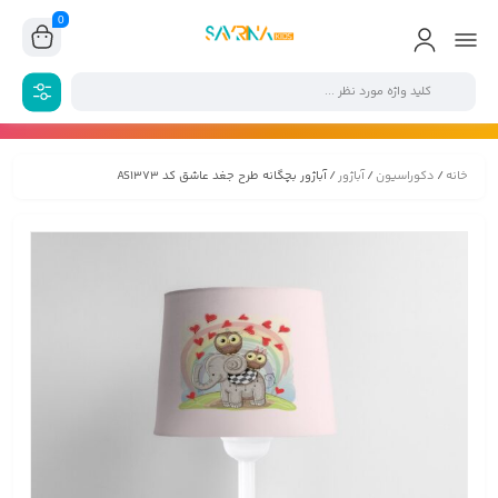
0
خانه
/
دکوراسیون
/
آباژور
/ آباژور بچگانه طرح جغد عاشق کد AS1373