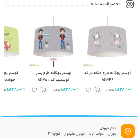
محصولات مشابه
لوستر بچگانه طرح ملکه ناز کد
لوستر بچگانه طرح پسر
لوستر بچگان
AS1749
خوشتیپ کد AS1750
خوشحال کد 371
1,528,000
1,528,000
1,528,000
تومان
تومان
توما
دفتر فروش
تهران - دولت آباد - خیابان علینواز - کوچه 3