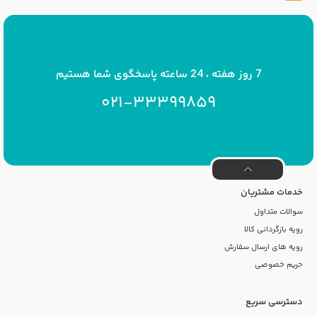
پست الکترونیک
info[at]savrinakids.com
7 روز هفته ، 24 ساعته پاسخگوی شما هستیم
021-33399859
خدمات مشتریان
سوالات متداول
رویه بازگردانی کالا
رویه های ارسال سفارش
حریم خصوصی
دسترسی سریع