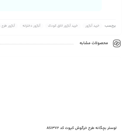
برچسب:
خرید آباژور
خرید آباژور اتاق کودک
آباژور دخترانه
آباژور طرح 
محصولات مشابه
لوستر بچگانه طرح خرگوش کیوت کد AS1372