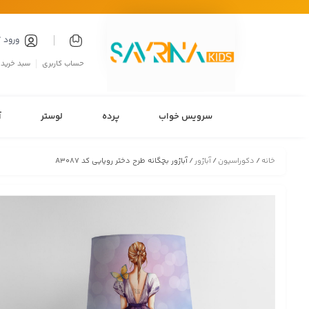
ورود 
حساب کاربری
سبد خرید
سرویس خواب
پرده
لوستر
آ
خانه
/
دکوراسیون
/
آباژور
/ آباژور بچگانه طرح دختر رویایی کد A3087