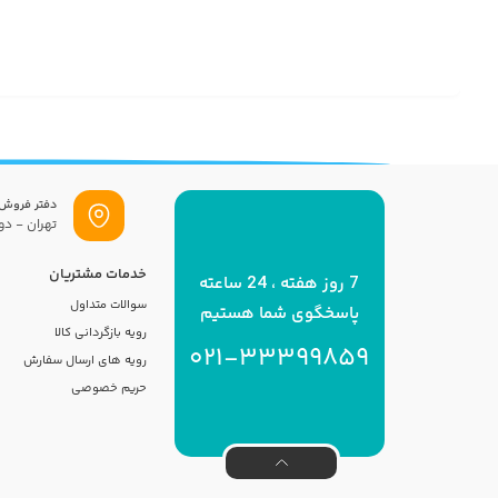
دفتر فروش
تهران - دول
خدمات مشتریان
7 روز هفته ، 24 ساعته
سوالات متداول
پاسخگوی شما هستیم
رویه بازگردانی کالا
021-33399859
رویه های ارسال سفارش
حریم خصوصی