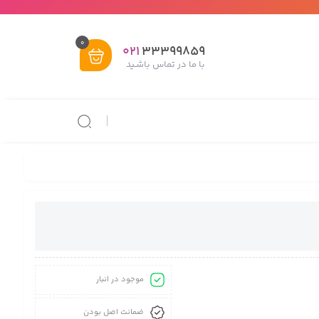
0
021
33399859
با ما در تماس باشـید
موجود در انبار
ضمانت اصل بودن