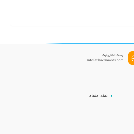
پست الکترونیک
info[at]savrinakids.com
نماد اعتماد