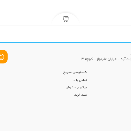
ت آباد - خیابان علینواز - کوچه 3
دسترسی سریع
تماس با ما
پیگیری سفارش
سبد خرید