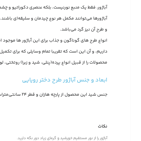
آباژور، فقط یک منبع نورنیست، بلکه عنصری دکوراتیو و چشم‌ن
آباژورها می‌توانند مکمل هر نوع چیدمان و سلیقه‌ای باشند.
و طرح آن نیز گرد می‌باشد.
انواع طرح های گوناگون و جذاب برای این آباژور ها موجود ا
داریم، و آن این است که تقریبا تمام وسایلی که برای تکمیل 
محصولات را از قبیل انواع پرده(پنلی، شید و زبرا) روتختی،
ابعاد و جنس آباژور طرح دختر رویایی
جنس شید این محصول از پارچه هازان و قطر 24 سانتی‌متراست. این آباژور دارای پایه ای از جنس آلومینیوم و اندازه ی 18 سانتی‌متر است همچنین ارتفاع این محصول 40 سانتی‌متر می باشد.
نکات
آباژور را از نور مستقیم خورشید و گرمای زیاد دور نگه دارید.