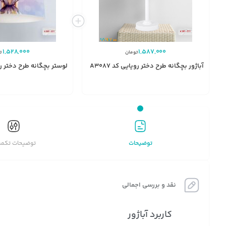
1,528,000
1,587,000
تومان
ت
آباژور بچگانه طرح دختر رویایی کد A3087
لوستر بچگانه طرح دختر رویای
توضیحات
توضیحات تکمی
نقد و بررسی اجمالی
کاربرد آباژور