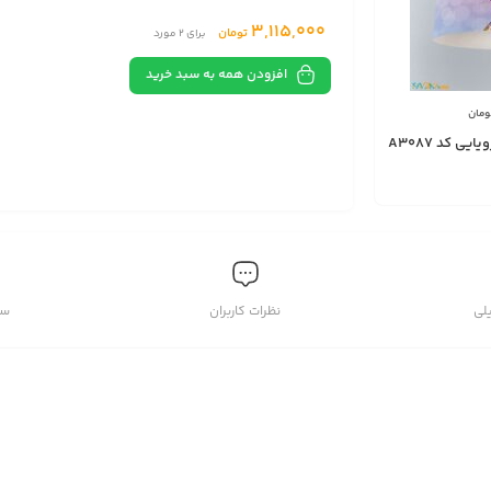
3,115,000
تومان
برای
2
مورد
افزودن همه به سبد خرید
ومان
ی کد A3087
لی
نظرات کاربران
سو