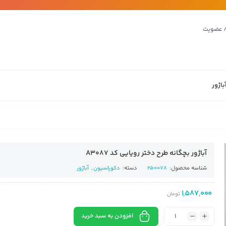
/ عضویت
باژور
آباژور بچگانه طرح دختر رویایی کد A3087
شناسه محصول:
250078
دسته:
دکوراسیون
,
آباژور
1,587,000
تومان
افزودن به سبد خرید