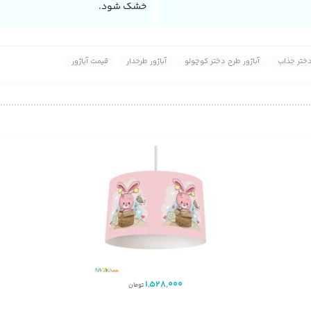
خشک شود.
دختر جذاب
آباژور طرح دختر کوچولو
آباژور طرحدار
قیمت آباژور
1,528,000
تومان