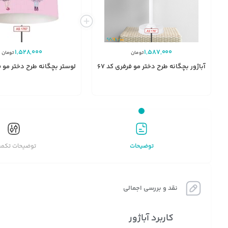
1,528,000
1,587,000
تومان
تومان
آباژور بچگانه طرح دختر مو فرفری کد AS1767
لوستر بچگانه طرح دختر مو فرفری
توضیحات
توضیحات تکمی
نقد و بررسی اجمالی
کاربرد آباژور