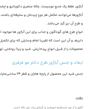
آباژور، فقط یک منبع نورنیست، بلکه عنصری دکوراتیو و چشم‌ن
آباژورها می‌توانند مکمل هر نوع چیدمان و سلیقه‌ای باشند.
و طرح آن نیز گرد می‌باشد.
انواع طرح های گوناگون و جذاب برای این آباژور ها موجود ا
داریم، و آن این است که تقریبا تمام وسایلی که برای تکمیل 
محصولات را از قبیل انواع پرده(پنلی، شید و زبرا) روتختی،
ابعاد و جنس آباژور طرح دختر مو فرفری
جنس شید این محصول از پارچه هازان و قطر 24 سانتی‌متراست. این آباژور دارای پایه ای از جنس آلومینیوم و اندازه ی 18 سانتی‌متر است همچنین ارتفاع این محصول 40 سانتی‌متر می باشد.
نکات
آباژور را از نور مستقیم خورشید و گرمای زیاد دور نگه دارید.