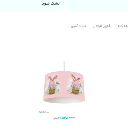
خشک شود.
چه گانه
آباژور طرحدار
قیمت آباژور
1,528,000
تومان