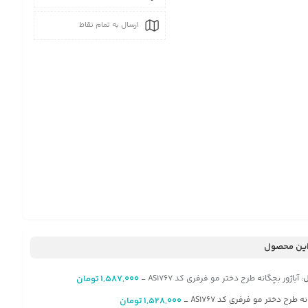
ارسال به تمام نقاط
ین محصول
:
آباژور بچگانه طرح دختر مو فرفری کد AS1767
1,587,000
تومان
-
 طرح دختر مو فرفری کد AS1767
1,528,000
تومان
-