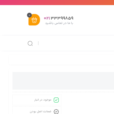
0
021
33399859
با ما در تماس باشـید
موجود در انبار
ضمانت اصل بودن