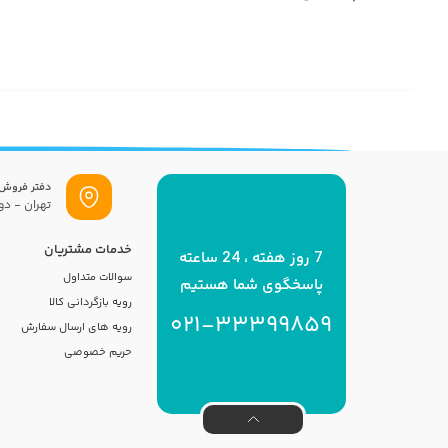
دفتر فروش
تهران - دول
خدمات مشتریان
7 روز هفته ، 24 ساعته
سوالات متداول
پاسخگوی شما هستیم
رویه بازگردانی کالا
021-33399859
رویه های ارسال سفارش
حریم خصوصی