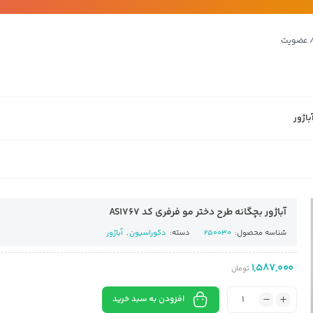
/ عضویت
باژور
آباژور بچگانه طرح دختر مو فرفری کد AS1767
شناسه محصول:
250030
دسته:
دکوراسیون
,
آباژور
1,587,000
تومان
افزودن به سبد خرید