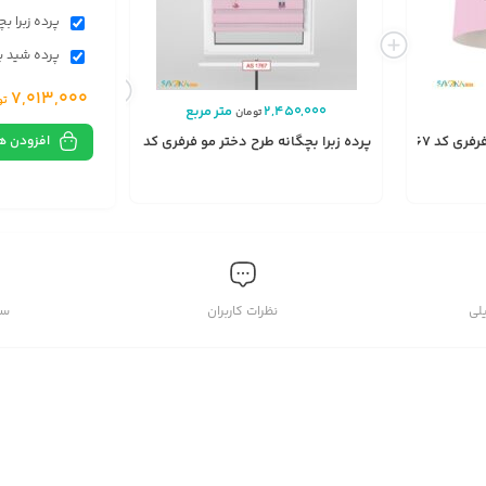
پرده زبرا بچگ
پرده شید بچگ
7,013,000
تو
2,450,000
متر مربع
,448,000
تومان
افزودن ه
 کد AS1767
پرده زبرا بچگانه طرح دختر مو فرفری کد AS1767
پرده شید بچگانه طر
انتخاب
انتخاب
گزینه
گزینه
لی
نظرات کاربران
سو