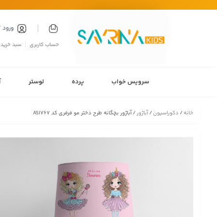
ورود 
حساب کاربری
سبد خرید
سرویس خواب
پرده
لوستر
آ
خانه
/
دکوراسیون
/
آباژور
/ آباژور بچگانه طرح دختر مو فرفری کد AS1767