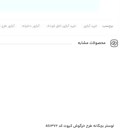
برچسب:
خرید آباژور
خرید آباژور اتاق کودک
آباژور دخترانه
آباژور طرح ب
محصولات مشابه
لوستر بچگانه طرح خرگوش کیوت کد AS1372