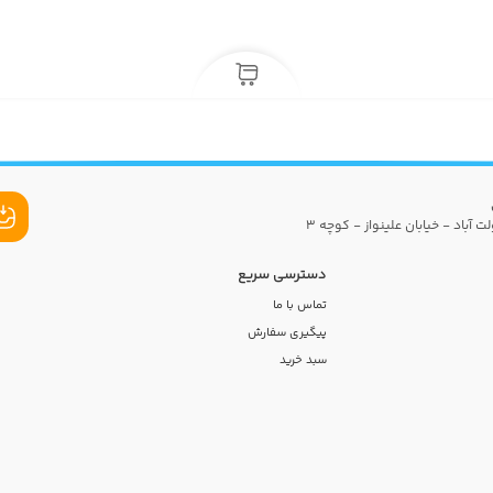
ت آباد - خیابان علینواز - کوچه 3
دسترسی سریع
تماس با ما
پیگیری سفارش
سبد خرید