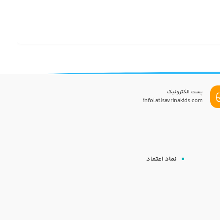
پست الکترونیک
info[at]savrinakids.com
نماد اعتماد