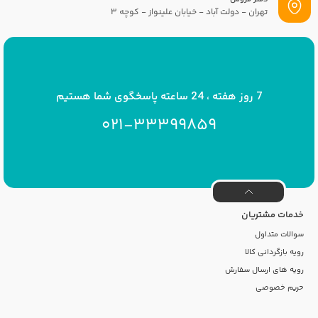
تهران - دولت آباد - خیابان علینواز - کوچه 3
پست الکترونیک
info[at]savrinakids.com
7 روز هفته ، 24 ساعته پاسخگوی شما هستیم
021-33399859
خدمات مشتریان
سوالات متداول
رویه بازگردانی کالا
رویه های ارسال سفارش
حریم خصوصی