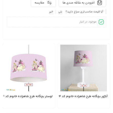
افزودن به علاقه مندی ها
مقایسه
آیا قیمت مناسب‌تری سراغ دارید؟
بلی
خیر
موجود در انبار
آباژور بچگانه طرح شاهزاده خانوم کد AS1764
لوستر بچگانه طرح شاهزاده خانوم کد AS1764
1,528,000
1,587,000
تومان
تومان