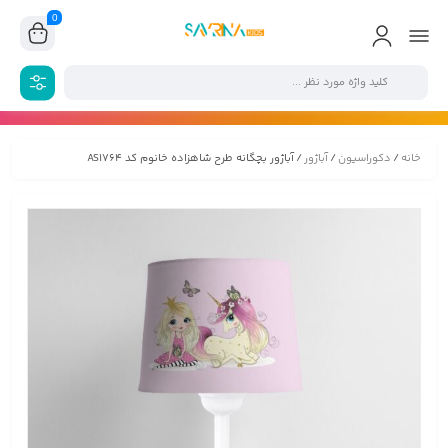
0
خانه
/
دکوراسیون
/
آباژور
/ آباژور بچگانه طرح شاهزاده خانوم کد AS1764