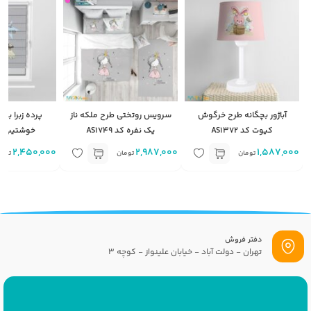
آباژور بچگانه طرح خرگوش
سرویس روتختی طرح ملکه ناز
پرده زبرا بچ
کیوت کد AS1372
یک نفره کد AS1749
خوشتیپ کد 750
2,450,000
2,987,000
1,587,000
تومان
تومان
توما
دفتر فروش
تهران - دولت آباد - خیابان علینواز - کوچه 3
پست الکترونیک
info[at]savrinakids.com