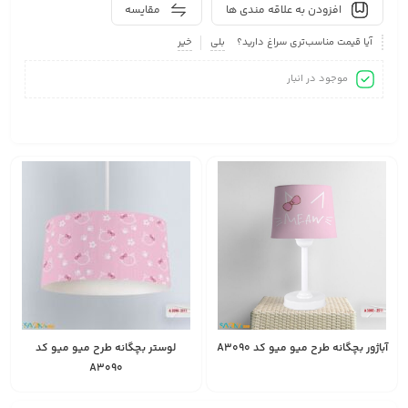
افزودن به علاقه مندی ها
مقایسه
آیا قیمت مناسب‌تری سراغ دارید؟
بلی
خیر
موجود در انبار
آباژور بچگانه طرح میو میو کد A3090
لوستر بچگانه طرح میو میو کد
A3090
1,528,000
1,587,000
تومان
تومان