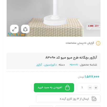
گزارش نادرستی مشخصات
آباژور بچگانه طرح میو میو کد A3090
شناسه محصول:
250081
دسته:
دکوراسیون
,
آباژور
1,587,000
تومان
افزودن به سبد خرید
ارسال از 12 روز کاری آینده