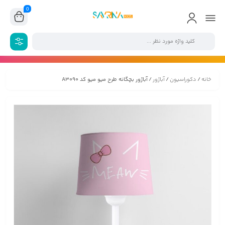
0
خانه
/
دکوراسیون
/
آباژور
/ آباژور بچگانه طرح میو میو کد A3090