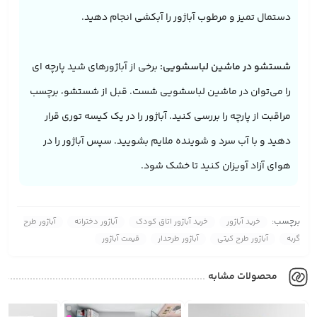
دستمال تمیز و مرطوب آباژور را آبکشی انجام دهید.
شستشو در ماشین لباسشویی:
برخی از آباژورهای شید پارچه ای
را می‌توان در ماشین لباسشویی شست. قبل از شستشو، برچسب
مراقبت از پارچه را بررسی کنید. آباژور را در یک کیسه توری قرار
دهید و با آب سرد و شوینده ملایم بشویید. سپس آباژور را در
هوای آزاد آویزان کنید تا خشک شود.
برچسب:
خرید آباژور
خرید آباژور اتاق کودک
آباژور دخترانه
آباژور طرح
گربه
آباژور طرح کیتی
آباژور طرحدار
قیمت آباژور
محصولات مشابه