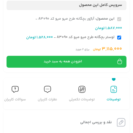
سرویس کامل این محصول
این محصول:
آباژور بچگانه طرح میو میو کد A3090
-
1,587,000
تومان
لوستر بچگانه طرح میو میو کد A3090
1,528,000
تومان
-
3,115,000
تومان
برای
2
مورد
افزودن همه به سبد خرید
توضیحات
توضیحات تکمیلی
نظرات کاربران
سوالات کاربران
نقد و بررسی اجمالی