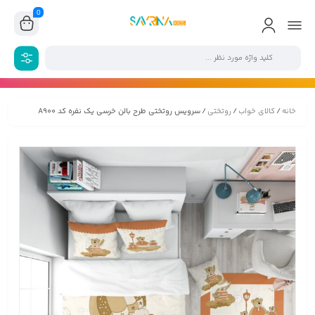
0
خانه
/
کالای خواب
/
روتختی
/ سرویس روتختی طرح بالن خرسی یک نفره کد A900