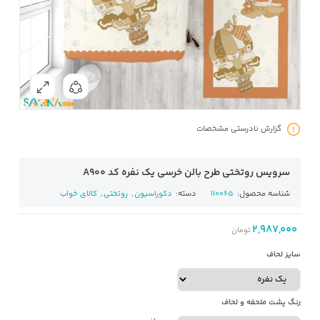
گزارش نادرستی مشخصات
سرویس روتختی طرح بالن خرسی یک نفره کد A900
شناسه محصول:
110065
دسته:
دکوراسیون
,
روتختی
,
کالای خواب
2,987,000
تومان
سایز لحاف
رنگ پشت ملحفه و لحاف