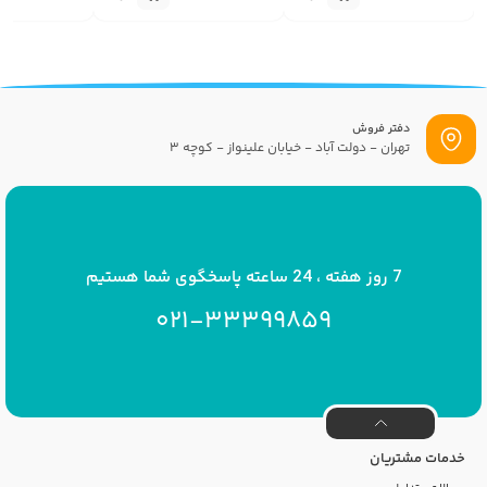
دفتر فروش
تهران - دولت آباد - خیابان علینواز - کوچه 3
پست الکترونیک
info[at]savrinakids.com
7 روز هفته ، 24 ساعته پاسخگوی شما هستیم
021-33399859
خدمات مشتریان