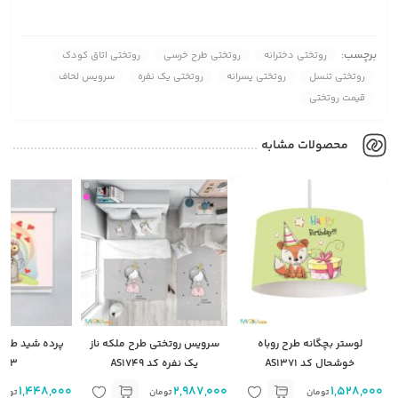
برچسب:
روتختی دخترانه
روتختی طرح خرسی
روتختی اتاق کودک
روتختی تنسل
روتختی پسرانه
روتختی یک نفره
سرویس لحاف
قیمت روتختی
محصولات مشابه
لوستر بچگانه طرح روباه
سرویس روتختی طرح ملکه ناز
پرده شید طرح
خوشحال کد AS1371
یک نفره کد AS1749
373
1,448,000
2,987,000
1,528,000
تومان
تومان
توما