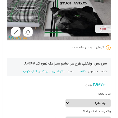
گزارش نادرستی مشخصات
سرویس روتختی طرح ببر چشم سبز یک نفره کد A3144
شناسه محصول:
110220
دسته:
دکوراسیون
,
روتختی
,
کالای خواب
2,987,000
تومان
سایز لحاف
رنگ پشت ملحفه و لحاف