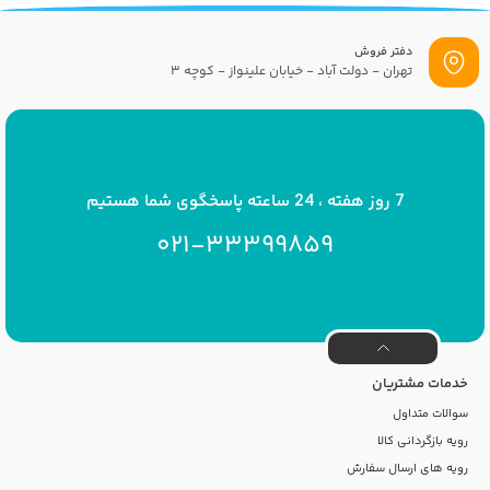
دفتر فروش
تهران - دولت آباد - خیابان علینواز - کوچه 3
پست الکترونیک
info[at]savrinakids.com
7 روز هفته ، 24 ساعته پاسخگوی شما هستیم
021-33399859
خدمات مشتریان
سوالات متداول
رویه بازگردانی کالا
رویه های ارسال سفارش