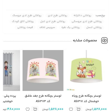
برچسب:
روتختی دخترانه
روتختی طرح تدی
روتختی طرح تدی عروسک
روتختی طرح تدی عروسکی
روتختی طرح تدی تنبل
روتختی اتاق کودک
روتختی تنسل
روتختی یک نفره
سرویس لحاف
قیمت روتختی
محصولات مشابه
لوستر بچگانه طرح روباه
لوستر بچگانه طرح جغد عاشق
پرده پنلی بچ
خوشحال کد AS1371
کد AS1373
خوشتیپ کد 750
1,528,000
1,528,000
480,000
م
تومان
تومان
تومان