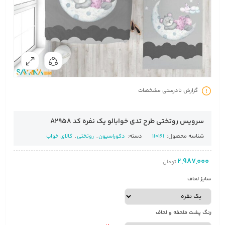
گزارش نادرستی مشخصات
سرویس روتختی طرح تدی خوابالو یک نفره کد A2958
شناسه محصول:
110161
دسته:
دکوراسیون
,
روتختی
,
کالای خواب
2,987,000
تومان
سایز لحاف
رنگ پشت ملحفه و لحاف