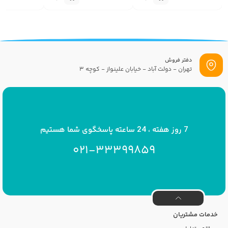
دفتر فروش
تهران - دولت آباد - خیابان علینواز - کوچه 3
پست الکترونیک
info[at]savrinakids.com
7 روز هفته ، 24 ساعته پاسخگوی شما هستیم
021-33399859
خدمات مشتریان