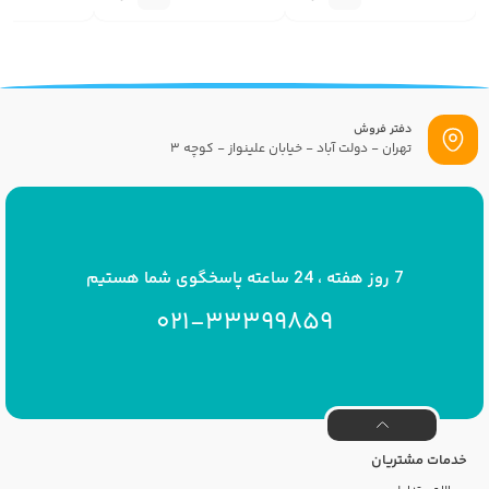
گزینه
گزینه
دفتر فروش
تهران - دولت آباد - خیابان علینواز - کوچه 3
پست الکترونیک
info[at]savrinakids.com
7 روز هفته ، 24 ساعته پاسخگوی شما هستیم
021-33399859
خدمات مشتریان