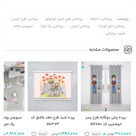
برچسب:
روتختی دخترانه
روتختی طرح خرس کوچولو
روتختی طرح خرسی
روتختی اتاق کودک
روتختی تنسل
روتختی یک نفره
سرویس لحاف
قیمت روتختی
محصولات مشابه
پرده پنلی بچگانه طرح پسر
پرده شید طرح جغد عاشق کد
سرویس روتختی 
خوشتیپ کد AS1750
AS1373
یک نفره کد 749
480,000
متر
1,448,000
متر مربع
2,987,000
انتخاب
انتخاب
تومان
تومان
توما