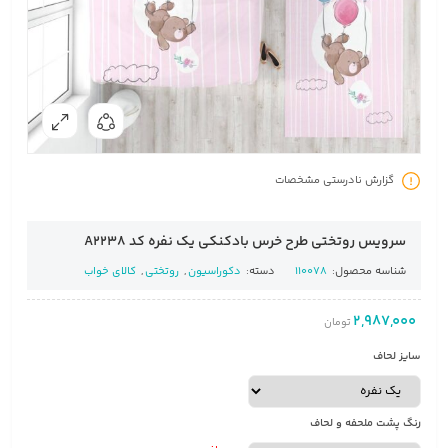
گزارش نادرستی مشخصات
سرویس روتختی طرح خرس بادکنکی یک نفره کد A2238
شناسه محصول:
110078
دسته:
دکوراسیون
,
روتختی
,
کالای خواب
2,987,000
تومان
سایز لحاف
رنگ پشت ملحفه و لحاف