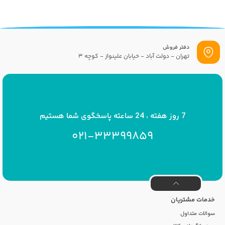
دفتر فروش
تهران - دولت آباد - خیابان علینواز - کوچه 3
پست الکترونیک
info[at]savrinakids.com
7 روز هفته ، 24 ساعته پاسخگوی شما هستیم
021-33399859
خدمات مشتریان
سوالات متداول