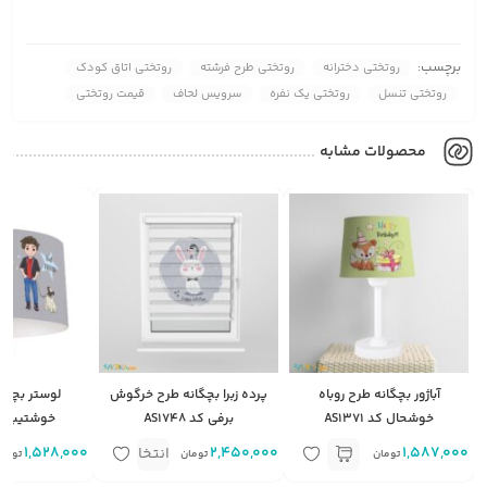
برچسب:
روتختی دخترانه
روتختی طرح فرشته
روتختی اتاق کودک
روتختی تنسل
روتختی یک نفره
سرویس لحاف
قیمت روتختی
محصولات مشابه
آباژور بچگانه طرح روباه
پرده زبرا بچگانه طرح خرگوش
لوستر بچگا
خوشحال کد AS1371
برفی کد AS1748
خوشتیپ کد 750
1,587,000
2,450,000
متر مربع
1,528,000
انتخاب
تومان
تومان
توما
گزینه