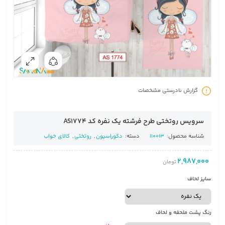
گزارش نادرستی مشخصات
سرویس روتختی طرح فرشته یک نفره کد AS1774
شناسه محصول:
110013
دسته:
دکوراسیون
,
روتختی
,
کالای خواب
2,987,000
تومان
سایز لحاف
رنگ پشت ملحفه و لحاف