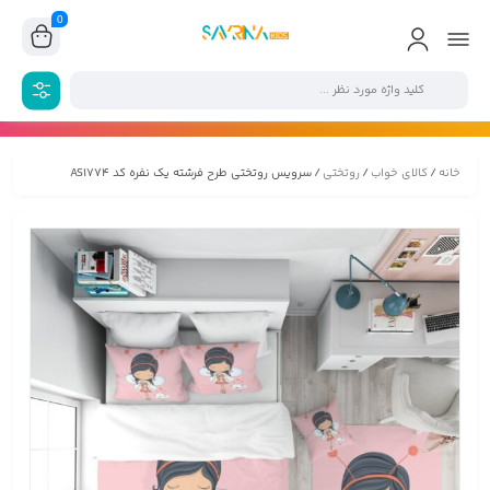
0
خانه
/
کالای خواب
/
روتختی
/ سرویس روتختی طرح فرشته یک نفره کد AS1774