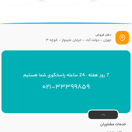
دفتر فروش
تهران - دولت آباد - خیابان علینواز - کوچه 3
پست الکترونیک
info[at]savrinakids.com
7 روز هفته ، 24 ساعته پاسخگوی شما هستیم
021-33399859
خدمات مشتریان