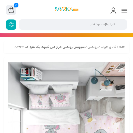
0
خانه
/
کالای خواب
/
روتختی
/ سرویس روتختی طرح فیل کیوت یک نفره کد A2746