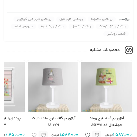
برچسب:
روتختی دخترانه
روتختی طرح فیل
روتختی طرح فیل کوچولو
روتختی اتاق کودک
روتختی تنسل
روتختی یک نفره
سرویس لحاف
قیمت روتختی
محصولات مشابه
آباژور بچگانه طرح روباه
آباژور بچگانه طرح ملکه ناز کد
پرده زبرا طرح
خوشحال کد AS1371
AS1749
373
2,450,000
1,587,000
1,587,000
تومان
تومان
توما