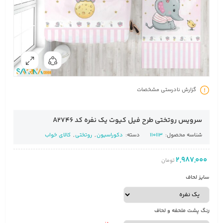
گزارش نادرستی مشخصات
سرویس روتختی طرح فیل کیوت یک نفره کد A2746
شناسه محصول:
110113
دسته:
دکوراسیون
,
روتختی
,
کالای خواب
2,987,000
تومان
سایز لحاف
رنگ پشت ملحفه و لحاف