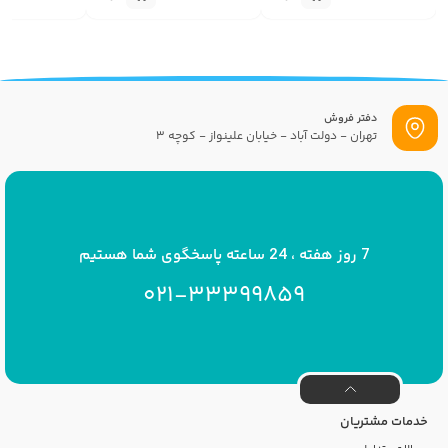
دفتر فروش
تهران - دولت آباد - خیابان علینواز - کوچه 3
پست الکترونیک
info[at]savrinakids.com
7 روز هفته ، 24 ساعته پاسخگوی شما هستیم
021-33399859
خدمات مشتریان