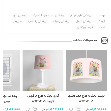
برچسب:
روتختی طرح موتور
روتختی طرح موتور کلاسیک
روتختی اتاق
کودک
روتختی تنسل
روتختی پسرانه
روتختی یک نفره
سرویس
لحاف
قیمت روتختی
محصولات مشابه
لوستر بچگانه طرح جغد عاشق
آباژور بچگانه طرح خرگوش
پرده زبرا بچگ
کد AS1373
کیوت کد AS1372
برفی کد S1748
2,450,000
1,587,000
1,528,000
تومان
تومان
توما