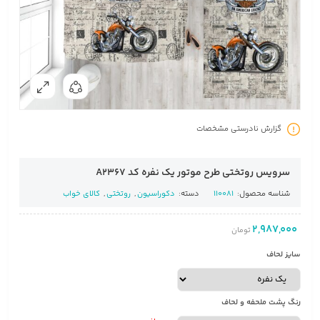
گزارش نادرستی مشخصات
سرویس روتختی طرح موتور یک نفره کد A2367
شناسه محصول:
110081
دسته:
دکوراسیون
,
روتختی
,
کالای خواب
2,987,000
تومان
سایز لحاف
رنگ پشت ملحفه و لحاف