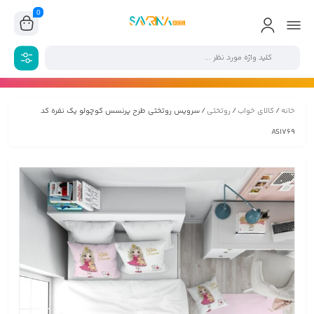
0
خانه
/
کالای خواب
/
روتختی
/ سرویس روتختی طرح پرنسس کوچولو یک نفره کد
AS1769