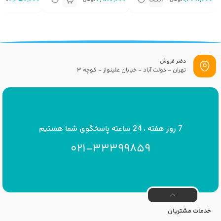
گزینه
دفتر فروش
تهران - دولت آباد - خیابان علینواز - کوچه 3
پست الکترونیک
info[at]savrinakids.com
7 روز هفته ، 24 ساعته پاسخگوی شما هستیم
021-33399859
خدمات مشتریان