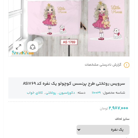
گزارش نادرستی مشخصات
سرویس روتختی طرح پرنسس کوچولو یک نفره کد AS1769
شناسه محصول:
110029
دسته:
دکوراسیون
,
روتختی
,
کالای خواب
2,987,000
تومان
سایز لحاف