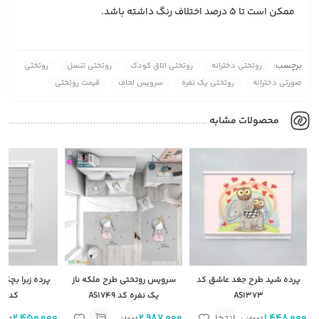
ممکن است تا 5 درصد اختلاف رنگ داشته باشد.
برچسب:
روتختی دخترانه
روتختی اتاق کودک
روتختی تنسل
روتختی
صورتی دخترانه
روتختی یک نفره
سرویس لحاف
قیمت روتختی
محصولات مشابه
پرده شید طرح جغد عاشق کد
سرویس روتختی طرح ملکه ناز
پرده زبرا بچگان
AS1373
یک نفره کد AS1749
کد AS1749
1,448,000
متر مربع
2,987,000
2,450,000
انتخاب
تومان
تومان
توما