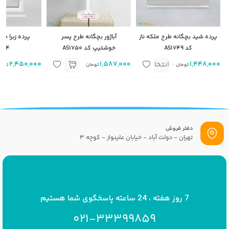
پرده شید بچگانه طرح ملکه ناز
آباژور بچگانه طرح پسر
پرده زبرا طر
کد AS1749
خوشتیپ کد AS1750
374
1,448,000
متر مربع
1,587,000
2,450,000
انتخاب
تومان
تومان
توما
گزینه
دفتر فروش
تهران - دولت آباد - خیابان علینواز - کوچه 3
پست الکترونیک
info[at]savrinakids.com
7 روز هفته ، 24 ساعته پاسخگوی شما هستیم
021-33399859