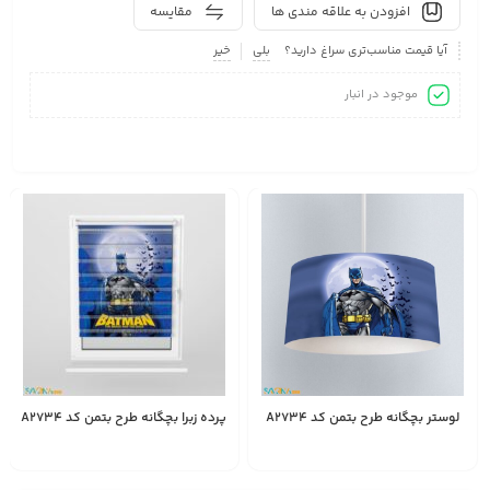
افزودن به علاقه مندی ها
مقایسه
آیا قیمت مناسب‌تری سراغ دارید؟
بلی
خیر
موجود در انبار
لوستر بچگانه طرح بتمن کد A2734
پرده زبرا بچگانه طرح بتمن کد A2734
2,450,000
1,528,000
انتخاب
تومان
تومان
گزینه