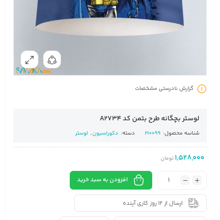
گزارش نادرستی مشخصات
لوستر بچگانه طرح بتمن کد A2734
شناسه محصول:
210099
دسته:
دکوراسیون
,
لوستر
1,528,000
تومان
افزودن به سبد خرید
ارسال از 12 روز کاری آینده