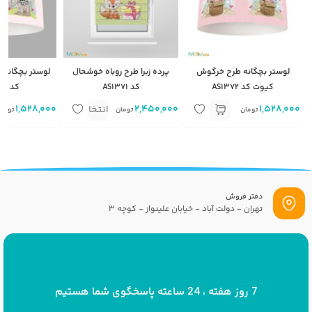
لوستر بچگانه طرح خرگوش
پرده زبرا طرح روباه خوشحال
لوستر بچگانه 
کیوت کد AS1372
کد AS1371
کد AS1373
1,528,000
2,450,000
متر مربع
1,528,000
انتخاب
تومان
تومان
توما
گزینه
دفتر فروش
تهران - دولت آباد - خیابان علینواز - کوچه 3
پست الکترونیک
info[at]savrinakids.com
7 روز هفته ، 24 ساعته پاسخگوی شما هستیم