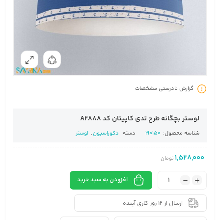
گزارش نادرستی مشخصات
لوستر بچگانه طرح تدی کاپیتان کد A2888
شناسه محصول:
210150
دسته:
دکوراسیون
,
لوستر
1,528,000
تومان
افزودن به سبد خرید
ارسال از 12 روز کاری آینده