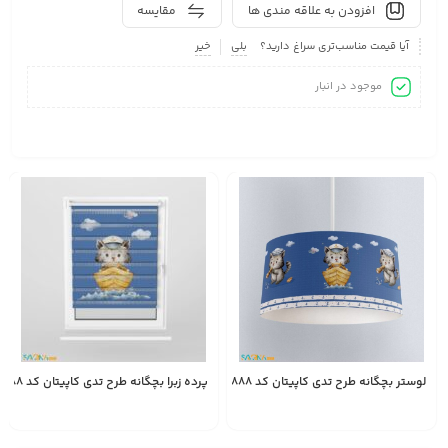
افزودن به علاقه مندی ها
مقایسه
آیا قیمت مناسب‌تری سراغ دارید؟
بلی
خیر
موجود در انبار
لوستر بچگانه طرح تدی کاپیتان کد A2888
پرده زبرا بچگانه طرح تدی کاپیتان کد A2888
2,450,000
1,528,000
انتخاب
تومان
تومان
گزینه