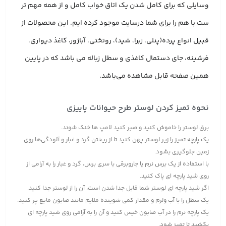
وسایلی که برای کامل شدن یک اتاق خواب کامل و از همه مهم تر
ست با هم را برای شما درسایت موجود کرده ایم. این محصولات از
قبیل انواع پرده(پنلی، زبرا، شید)، روتختی، آباژور، کاغذ دیواری،
فرشینه، جای دستمال کاغذی و سطل زباله می باشد که در پایین
همین صفحه قابل مشاهده می‌باشد.
نحوه تمیز کردن لوستر طرح حیوانات پاییزی
برق لوستر را خاموش کنید و صبر کنید لامپ ها خنک شوند.
یک پارچه تمیز را زیر لوستر پهن کنید تا از ریختن گرد و غبار و آلودگی‌ها روی
زمین جلوگیری بشود.
با استفاده از یک برس نرم یا جاروبرقی با سری برس، گرد و غبار را به آرامی از
روی شید پارچه ای پاک کنید.
اگر شید پارچه ای لوستر شما قابل جدا شدن است، آن را از لوستر جدا کنید.
یک سطل را با آب ولرم و مقدار کمی شوینده ملایم مانند صابون مایع پر کنید.
یک پارچه نرم را در آب صابون خیس کنید و آن را به آرامی روی شید پارچه ای
بکشید تا تمیز شود.