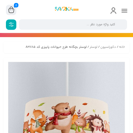
0
خانه
/
دکوراسیون
/
لوستر
/ لوستر بچگانه طرح حیوانات پاییزی کد A2785