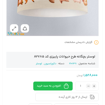
گزارش نادرستی مشخصات
لوستر بچگانه طرح حیوانات پاییزی کد A2785
شناسه محصول:
210138
دسته:
دکوراسیون
,
لوستر
1,528,000
تومان
افزودن به سبد خرید
ارسال از 12 روز کاری آینده