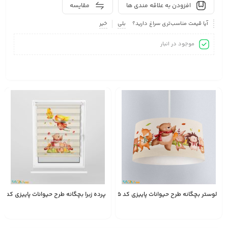
افزودن به علاقه مندی ها
مقایسه
آیا قیمت مناسب‌تری سراغ دارید؟
بلی
خیر
موجود در انبار
لوستر بچگانه طرح حیوانات پاییزی کد A2785
پرده زبرا بچگانه طرح حیوانات پاییزی کد A2785
2,450,000
1,528,000
انتخاب
تومان
تومان
گزینه