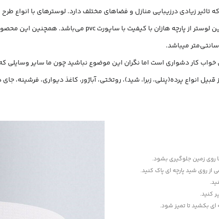
 تاثیر زیادی درزیبایی منازل و فضاهای مختلف دارد. لوسترهای با انواع طرح ه
pv می‌باشد. همچنین این محصول دارای فریم فلزی و نیز سرپیچ لامپ می‌باشد.
اق خواب کار دشواری است اما نگران این موضوع نباشید چون ما سایر وسایلی ک
قبیل انواع پرده(پنلی، زبرا، شید)، روتختی، آباژور، کاغذ دیواری، فرشینه، ج
‌ها روی زمین جلوگیری بشود.
می از روی شید پارچه ای پاک کنید.
ید.
ر کنید.
ه ای بکشید تا تمیز شود.