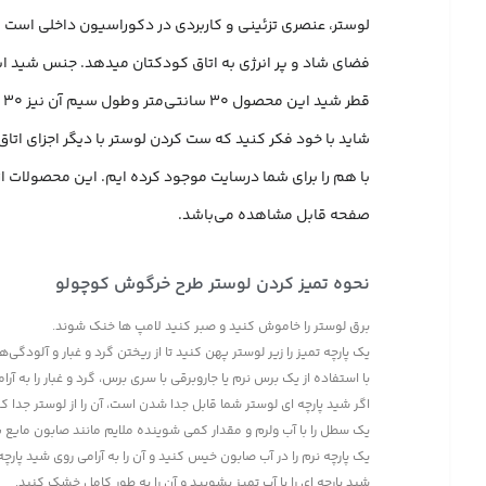
لوستر، عنصری تزئینی و کاربردی در دکوراسیون داخلی است که
فضای شاد و پر انرژی به اتاق کودکتان میدهد. جنس شید این لوستر از پارچه هازان با کیفیت با ساپورت c
قطر شید این محصول 30 سانتی‌متر وطول سیم آن نیز 30 سانتی‌متر میباشد.
شاید با خود فکر کنید که ست کردن لوستر با دیگر اجزای ات
با هم را برای شما درسایت موجود کرده ایم. این محصولات از 
صفحه قابل مشاهده می‌باشد.
نحوه تمیز کردن لوستر طرح خرگوش کوچولو
برق لوستر را خاموش کنید و صبر کنید لامپ ها خنک شوند.
یک پارچه تمیز را زیر لوستر پهن کنید تا از ریختن گرد و غبار و آلودگی
با استفاده از یک برس نرم یا جاروبرقی با سری برس، گرد و غبار را به آرا
اگر شید پارچه ای لوستر شما قابل جدا شدن است، آن را از لوستر جدا کن
یک سطل را با آب ولرم و مقدار کمی شوینده ملایم مانند صابون مایع پ
یک پارچه نرم را در آب صابون خیس کنید و آن را به آرامی روی شید پارچ
شید پارچه ای را با آب تمیز بشویید و آن را به طور کامل خشک کنید.