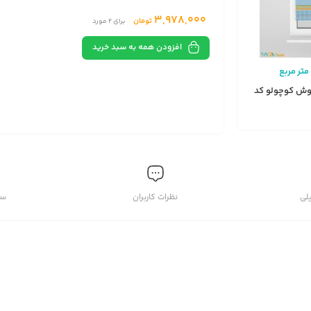
3,978,000
تومان
برای
2
مورد
افزودن همه به سبد خرید
متر مربع
گوش کوچولو کد
لی
نظرات کاربران
سو