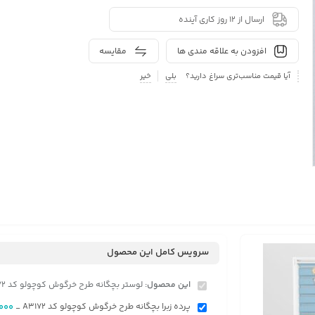
ارسال از 12 روز کاری آینده
افزودن به علاقه مندی ها
مقایسه
آیا قیمت مناسب‌تری سراغ دارید؟
بلی
خیر
سرویس کامل این محصول
این محصول:
لوستر بچگانه طرح خرگوش کوچولو کد A3172
پرده زبرا بچگانه طرح خرگوش کوچولو کد A3172
000
-