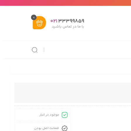
0
021
33399859
با ما در تماس باشـید
موجود در انبار
ضمانت اصل بودن