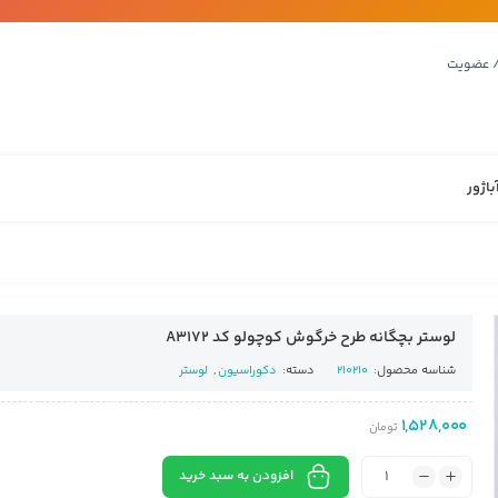
/ عضویت
باژور
لوستر بچگانه طرح خرگوش کوچولو کد A3172
شناسه محصول:
210210
دسته:
دکوراسیون
,
لوستر
1,528,000
تومان
افزودن به سبد خرید