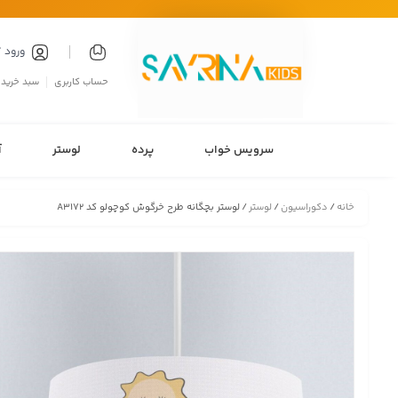
ورود 
حساب کاربری
سبد خرید
سرویس خواب
پرده
لوستر
آ
خانه
/
دکوراسیون
/
لوستر
/ لوستر بچگانه طرح خرگوش کوچولو کد A3172