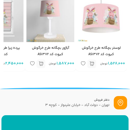
لوستر بچگانه طرح خرگوش
آباژور بچگانه طرح خرگوش
پرده زبرا طر
کیوت کد AS1372
کیوت کد AS1372
کد AS1372
2,450,000
1,587,000
1,528,000
تومان
تومان
توما
دفتر فروش
تهران - دولت آباد - خیابان علینواز - کوچه 3
پست الکترونیک
info[at]savrinakids.com