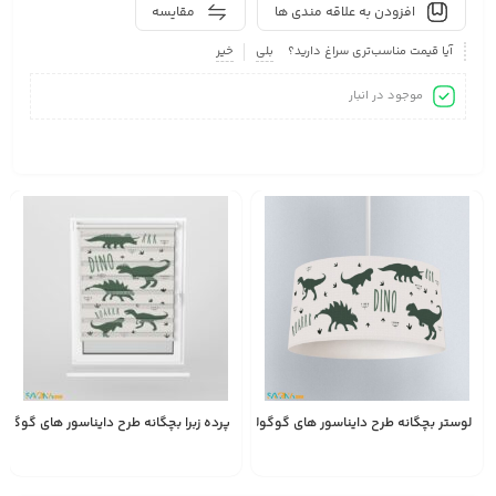
افزودن به علاقه مندی ها
مقایسه
آیا قیمت مناسب‌تری سراغ دارید؟
بلی
خیر
موجود در انبار
لوستر بچگانه طرح دایناسور های گوگولی کد A3044
پرده زبرا بچگانه طرح دایناسور های گوگولی کد 
2,450,000
1,528,000
انتخاب
تومان
تومان
گزینه