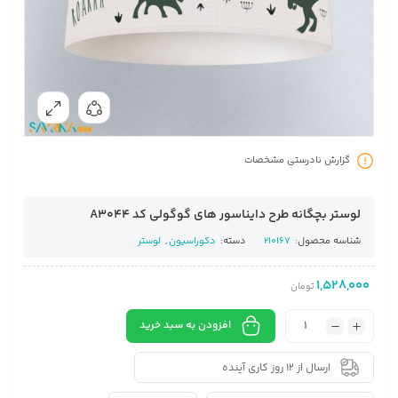
گزارش نادرستی مشخصات
لوستر بچگانه طرح دایناسور های گوگولی کد A3044
شناسه محصول:
210167
دسته:
دکوراسیون
,
لوستر
1,528,000
تومان
افزودن به سبد خرید
ارسال از 12 روز کاری آینده