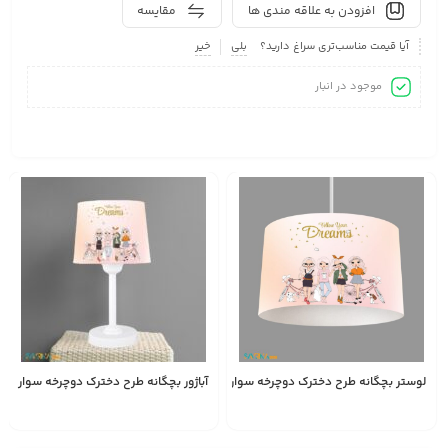
افزودن به علاقه مندی ها
مقایسه
آیا قیمت مناسب‌تری سراغ دارید؟
بلی
خیر
موجود در انبار
لوستر بچگانه طرح دخترک دوچرخه سوار کد AS1729
آباژور بچگانه طرح دخترک دوچرخه سوار کد AS1729
1,587,000
1,528,000
تومان
تومان