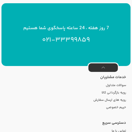
پست الکترونیک
info[at]savrinakids.com
7 روز هفته ، 24 ساعته پاسخگوی شما هستیم
021-33399859
خدمات مشتریان
سوالات متداول
رویه بازگردانی کالا
رویه های ارسال سفارش
حریم خصوصی
دسترسی سریع
تماس با ما