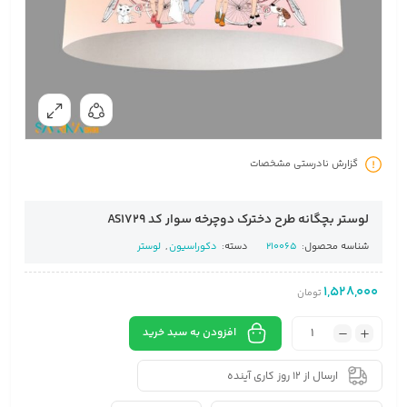
گزارش نادرستی مشخصات
لوستر بچگانه طرح دخترک دوچرخه سوار کد AS1729
شناسه محصول:
210065
دسته:
دکوراسیون
,
لوستر
1,528,000
تومان
افزودن به سبد خرید
ارسال از 12 روز کاری آینده