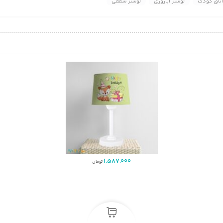
اتاق کودک
لوستر آباژوری
لوستر سقفی
1,587,000
تومان