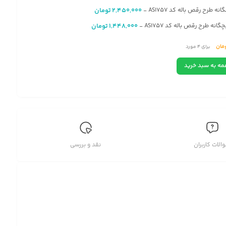
انه طرح رقص باله کد AS1757
2,450,000
تومان
-
انه طرح رقص باله کد AS1757
1,448,000
تومان
-
مان
برای
4
مورد
1
متر مربع
تومان
مه به سبد خرید
ح رقص باله کد AS1757
الات کاربران
نقد و بررسی