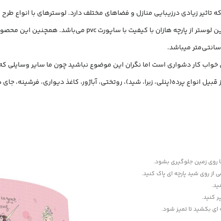
 تاثیر زیادی درزیبایی منازل و فضاهای مختلف دارد. لوسترهای با انواع طرح ه
pv می‌باشد. همچنین این محصول دارای فریم فلزی و نیز سرپیچ لامپ می‌باشد.
اق خواب کار دشواری است اما نگران این موضوع نباشید چون ما سایر وسایلی ک
قبیل انواع پرده(پنلی، زبرا، شید)، روتختی، آباژور، کاغذ دیواری، فرشینه، ج
‌ها روی زمین جلوگیری بشود.
می از روی شید پارچه ای پاک کنید.
ید.
ر کنید.
ه ای بکشید تا تمیز شود.