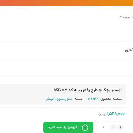
/ عضویت
باژور
لوستر بچگانه طرح رقص باله کد AS1757
شناسه محصول:
210039
دسته:
دکوراسیون
,
لوستر
1,528,000
تومان
افزودن به سبد خرید