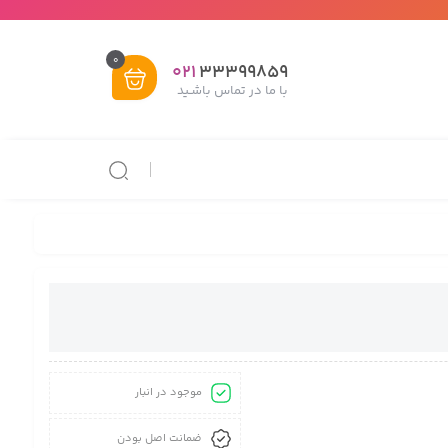
0
021
33399859
با ما در تماس باشـید
موجود در انبار
ضمانت اصل بودن