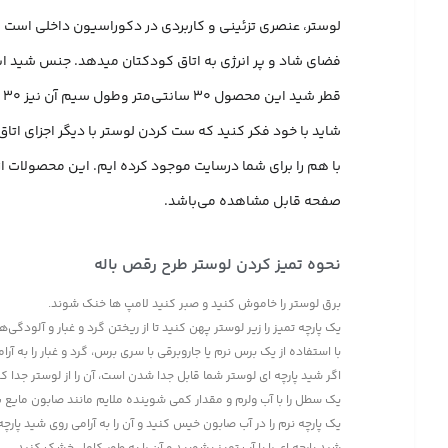
لوستر، عنصری تزئینی و کاربردی در دکوراسیون داخلی است که
فضای شاد و پر انرژی به اتاق کودکتان میدهد. جنس شید این لوستر از پارچه هازان با کیفیت با ساپورت c
قطر شید این محصول 30 سانتی‌متر وطول سیم آن نیز 30 سانتی‌متر میباشد.
شاید با خود فکر کنید که ست کردن لوستر با دیگر اجزای ات
با هم را برای شما درسایت موجود کرده ایم. این محصولات از 
صفحه قابل مشاهده می‌باشد.
نحوه تمیز کردن لوستر طرح رقص باله
برق لوستر را خاموش کنید و صبر کنید لامپ ها خنک شوند.
یک پارچه تمیز را زیر لوستر پهن کنید تا از ریختن گرد و غبار و آلودگی
با استفاده از یک برس نرم یا جاروبرقی با سری برس، گرد و غبار را به آرا
اگر شید پارچه ای لوستر شما قابل جدا شدن است، آن را از لوستر جدا کن
یک سطل را با آب ولرم و مقدار کمی شوینده ملایم مانند صابون مایع پ
یک پارچه نرم را در آب صابون خیس کنید و آن را به آرامی روی شید پارچ