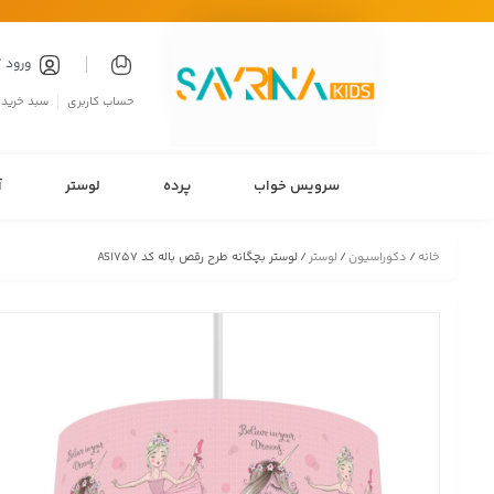
ورود 
حساب کاربری
سبد خرید
سرویس خواب
پرده
لوستر
آ
خانه
/
دکوراسیون
/
لوستر
/ لوستر بچگانه طرح رقص باله کد AS1757