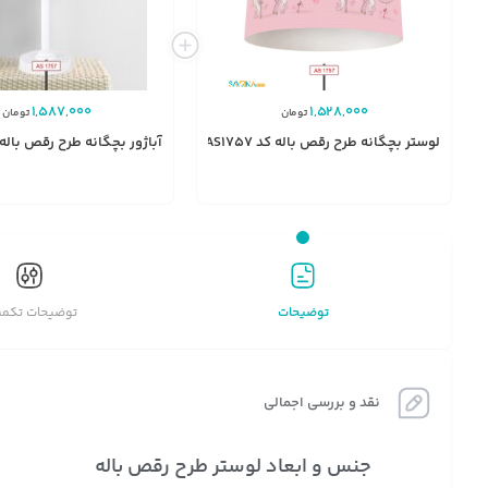
1,587,000
1,528,000
تومان
تومان
لوستر بچگانه طرح رقص باله کد AS1757
آباژور بچگانه طرح رقص باله کد 57
توضیحات
توضیحات تکمی
نقد و بررسی اجمالی
جنس و ابعاد لوستر طرح رقص باله