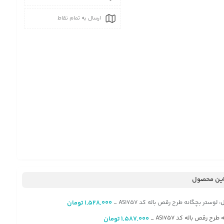
ارسال به تمام نقاط
ین محصول
:
لوستر بچگانه طرح رقص باله کد AS1757
1,528,000
تومان
-
 طرح رقص باله کد AS1757
1,587,000
تومان
-