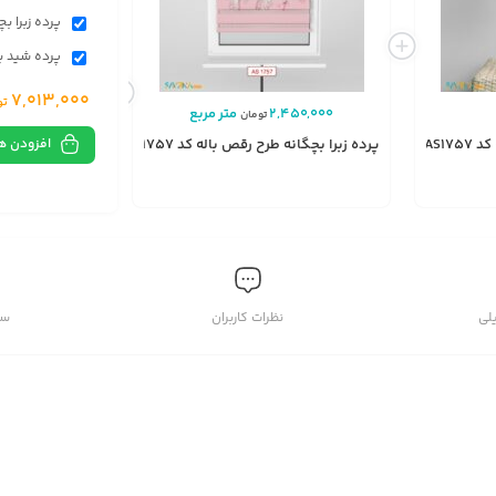
پرده زبرا بچگ
پرده شید بچگ
7,013,000
تو
2,450,000
متر مربع
,448,000
تومان
افزودن ه
AS17
پرده زبرا بچگانه طرح رقص باله کد AS1757
پرده شید بچگانه طر
انتخاب
انتخاب
گزینه
گزینه
لی
نظرات کاربران
سو