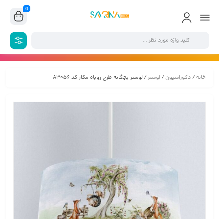
0
خانه
/
دکوراسیون
/
لوستر
/ لوستر بچگانه طرح روباه مکار کد A3056