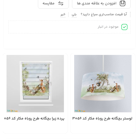
افزودن به علاقه مندی ها
مقایسه
آیا قیمت مناسب‌تری سراغ دارید؟
بلی
خیر
موجود در انبار
لوستر بچگانه طرح روباه مکار کد A3056
پرده زبرا بچگانه طرح روباه مکار کد A3056
2,450,000
1,528,000
انتخاب
تومان
تومان
گزینه