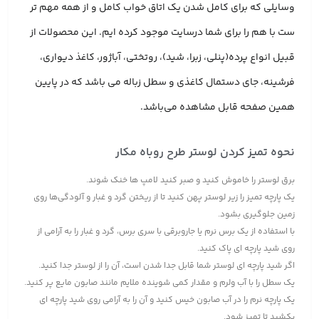
وسایلی که برای کامل شدن یک اتاق خواب کامل و از همه مهم تر
ست با هم را برای شما درسایت موجود کرده ایم. این محصولات از
قبیل انواع پرده(پنلی، زبرا، شید)، روتختی، آباژور، کاغذ دیواری،
فرشینه، جای دستمال کاغذی و سطل زباله می باشد که در پایین
همین صفحه قابل مشاهده می‌باشد.
نحوه تمیز کردن لوستر طرح روباه مکار
برق لوستر را خاموش کنید و صبر کنید لامپ ها خنک شوند.
یک پارچه تمیز را زیر لوستر پهن کنید تا از ریختن گرد و غبار و آلودگی‌ها روی
زمین جلوگیری بشود.
با استفاده از یک برس نرم یا جاروبرقی با سری برس، گرد و غبار را به آرامی از
روی شید پارچه ای پاک کنید.
اگر شید پارچه ای لوستر شما قابل جدا شدن است، آن را از لوستر جدا کنید.
یک سطل را با آب ولرم و مقدار کمی شوینده ملایم مانند صابون مایع پر کنید.
یک پارچه نرم را در آب صابون خیس کنید و آن را به آرامی روی شید پارچه ای
بکشید تا تمیز شود.