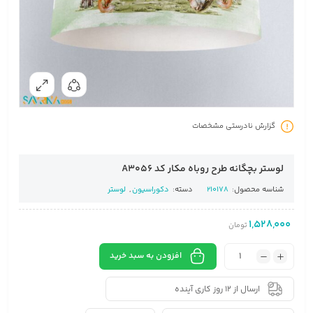
گزارش نادرستی مشخصات
لوستر بچگانه طرح روباه مکار کد A3056
شناسه محصول:
210178
دسته:
دکوراسیون
,
لوستر
1,528,000
تومان
افزودن به سبد خرید
ارسال از 12 روز کاری آینده