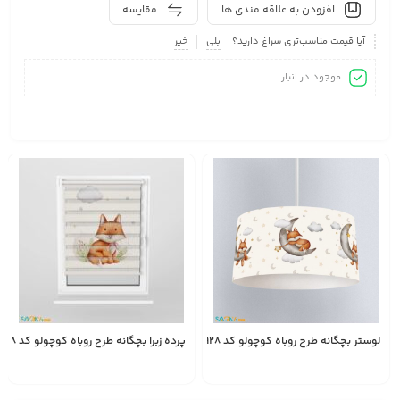
افزودن به علاقه مندی ها
مقایسه
آیا قیمت مناسب‌تری سراغ دارید؟
بلی
خیر
موجود در انبار
لوستر بچگانه طرح روباه کوچولو کد A2928
پرده زبرا بچگانه طرح روباه کوچولو کد A2928
2,450,000
1,528,000
انتخاب
تومان
تومان
گزینه