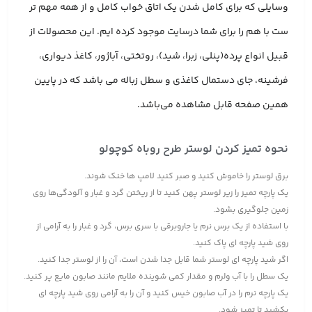
وسایلی که برای کامل شدن یک اتاق خواب کامل و از همه مهم تر
ست با هم را برای شما درسایت موجود کرده ایم. این محصولات از
قبیل انواع پرده(پنلی، زبرا، شید)، روتختی، آباژور، کاغذ دیواری،
فرشینه، جای دستمال کاغذی و سطل زباله می باشد که در پایین
همین صفحه قابل مشاهده می‌باشد.
نحوه تمیز کردن لوستر طرح روباه کوچولو
برق لوستر را خاموش کنید و صبر کنید لامپ ها خنک شوند.
یک پارچه تمیز را زیر لوستر پهن کنید تا از ریختن گرد و غبار و آلودگی‌ها روی
زمین جلوگیری بشود.
با استفاده از یک برس نرم یا جاروبرقی با سری برس، گرد و غبار را به آرامی از
روی شید پارچه ای پاک کنید.
اگر شید پارچه ای لوستر شما قابل جدا شدن است، آن را از لوستر جدا کنید.
یک سطل را با آب ولرم و مقدار کمی شوینده ملایم مانند صابون مایع پر کنید.
یک پارچه نرم را در آب صابون خیس کنید و آن را به آرامی روی شید پارچه ای
بکشید تا تمیز شود.