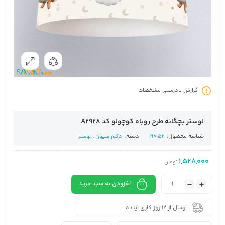
گزارش نادرستی مشخصات
لوستر بچگانه طرح روباه کوچولو کد A2928
شناسه محصول:
210152
دسته:
دکوراسیون
,
لوستر
1,528,000
تومان
افزودن به سبد خرید
ارسال از 12 روز کاری آینده