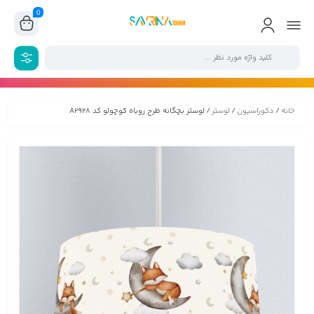
0
خانه
/
دکوراسیون
/
لوستر
/ لوستر بچگانه طرح روباه کوچولو کد A2928