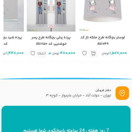
لوستر بچگانه طرح ملکه ناز کد
پرده پنلی بچگانه طرح پسر
پرده شید بچگان
AS1749
خوشتیپ کد AS1750
کد AS1749
1,528,000
480,000
متر
1,448,000
انتخاب
تومان
تومان
توما
گزینه
دفتر فروش
تهران - دولت آباد - خیابان علینواز - کوچه 3
پست الکترونیک
info[at]savrinakids.com
7 روز هفته ، 24 ساعته پاسخگوی شما هستیم