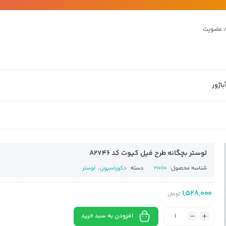
/ عضویت
باژور
لوستر بچگانه طرح فیل کیوت کد A2746
شناسه محصول:
210110
دسته:
دکوراسیون
,
لوستر
1,528,000
تومان
افزودن به سبد خرید