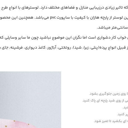
 تاثیر زیادی درزیبایی منازل و فضاهای مختلف دارد. لوسترهای با انواع طرح ه
pv می‌باشد. همچنین این محصول دارای فریم فلزی و نیز سرپیچ لامپ می‌باشد.
اق خواب کار دشواری است اما نگران این موضوع نباشید چون ما سایر وسایلی ک
قبیل انواع پرده(پنلی، زبرا، شید)، روتختی، آباژور، کاغذ دیواری، فرشینه، ج
‌ها روی زمین جلوگیری بشود.
می از روی شید پارچه ای پاک کنید.
ید.
ر کنید.
ه ای بکشید تا تمیز شود.