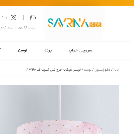
ورود 
حساب کاربری
سبد خرید
سرویس خواب
پرده
لوستر
آ
خانه
/
دکوراسیون
/
لوستر
/ لوستر بچگانه طرح فیل کیوت کد A2746