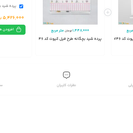
پرده شید بچ
5,426,000
تو
افزودن ه
ربع
1,448,000
متر مربع
تومان
کد A2746
پرده شید بچگانه طرح فیل کیوت کد A2746
انتخاب
گزینه
لی
نظرات کاربران
سو