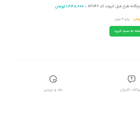
گانه طرح فیل کیوت کد A2746
1,448,000
تومان
-
مان
برای
3
مورد
مه به سبد خرید
الات کاربران
نقد و بررسی