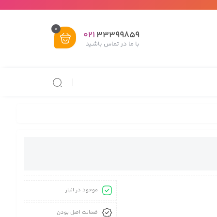
0
021
33399859
با ما در تماس باشـید
موجود در انبار
ضمانت اصل بودن