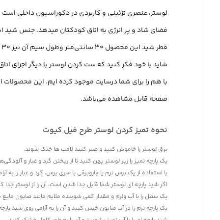
لوستر، عنصری تزئینی و کاربردی در دکوراسیون داخلی است که
فضای شاد و پر انرژی به اتاق کودکتان میدهد. جنس شید این لوستر از پارچه هازان با کیفیت با ساپورت c
قطر شید این محصول 30 سانتی‌متر وطول سیم آن نیز 30 سانتی‌متر میباشد.
شاید با خود فکر کنید که ست کردن لوستر با دیگر اجزای ات
با هم را برای شما درسایت موجود کرده ایم. این محصولات از 
صفحه قابل مشاهده می‌باشد.
نحوه تمیز کردن لوستر طرح فیل کیوت
برق لوستر را خاموش کنید و صبر کنید لامپ ها خنک شوند.
یک پارچه تمیز را زیر لوستر پهن کنید تا از ریختن گرد و غبار و آلودگی
با استفاده از یک برس نرم یا جاروبرقی با سری برس، گرد و غبار را به آرا
اگر شید پارچه ای لوستر شما قابل جدا شدن است، آن را از لوستر جدا کن
یک سطل را با آب ولرم و مقدار کمی شوینده ملایم مانند صابون مایع پ
یک پارچه نرم را در آب صابون خیس کنید و آن را به آرامی روی شید پارچ