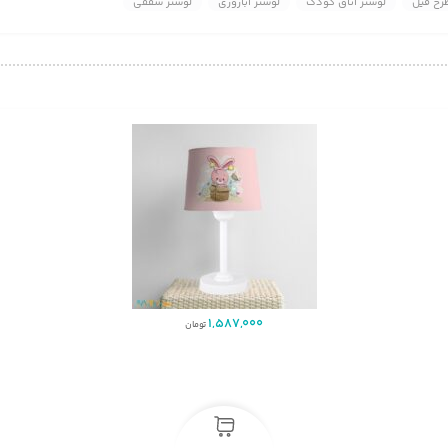
رح فیل
لوستر اتاق کودک
لوستر آباژوری
لوستر سقفی
1,587,000
تومان