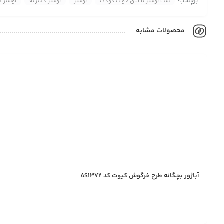
برچسب:
ست لوستر با اتاق خواب کودک
لوستر
لوستر دخترانه
لوستر ط
محصولات مشابه
آباژور بچگانه طرح خرگوش کیوت کد AS1372