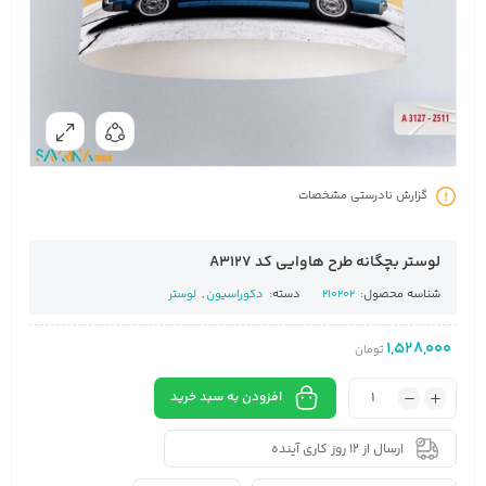
گزارش نادرستی مشخصات
لوستر بچگانه طرح هاوایی کد A3127
شناسه محصول:
210202
دسته:
دکوراسیون
,
لوستر
1,528,000
تومان
افزودن به سبد خرید
ارسال از 12 روز کاری آینده