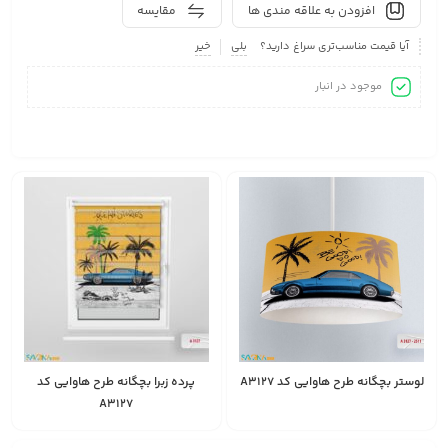
افزودن به علاقه مندی ها
مقایسه
آیا قیمت مناسب‌تری سراغ دارید؟
بلی
خیر
موجود در انبار
لوستر بچگانه طرح هاوایی کد A3127
پرده زبرا بچگانه طرح هاوایی کد
A3127
2,450,000
1,528,000
انتخاب
تومان
تومان
گزینه