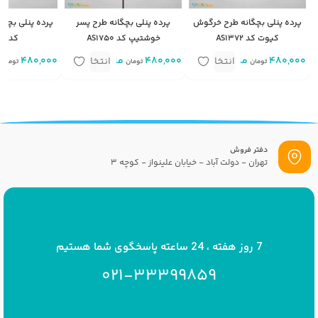
پرده پنلی بچگانه طرح خرگوش
پرده پنلی بچگانه طرح پسر
پرده پنلی بچگان
کیوت کد AS1372
خوشتیپ کد AS1750
کد AS1749
480,000
متر
480,000
متر
480,000
م
انتخاب
انتخاب
تومان
تومان
تومان
گزینه
گزینه
دفتر فروش
تهران - دولت آباد - خیابان علینواز - کوچه 3
پست الکترونیک
info[at]savrinakids.com
7 روز هفته ، 24 ساعته پاسخگوی شما هستیم
021-33399859