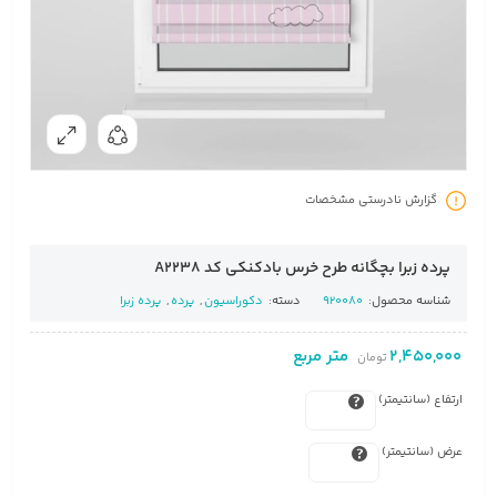
گزارش نادرستی مشخصات
پرده زبرا بچگانه طرح خرس بادکنکی کد A2238
شناسه محصول:
920080
دسته:
دکوراسیون
,
پرده
,
پرده زبرا
2,450,000
متر مربع
تومان
ارتفاع (سانتیمتر)
عرض (سانتیمتر)