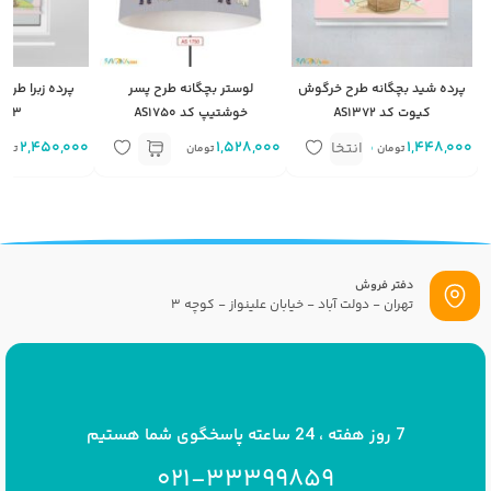
پرده شید بچگانه طرح خرگوش
لوستر بچگانه طرح پسر
پرده زبرا طرح
کیوت کد AS1372
خوشتیپ کد AS1750
373
1,448,000
متر مربع
1,528,000
2,450,000
انتخاب
تومان
تومان
توما
گزینه
دفتر فروش
تهران - دولت آباد - خیابان علینواز - کوچه 3
پست الکترونیک
info[at]savrinakids.com
7 روز هفته ، 24 ساعته پاسخگوی شما هستیم
021-33399859