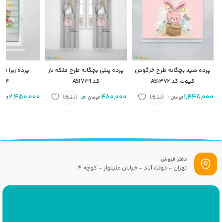
پرده شید بچگانه طرح خرگوش
پرده پنلی بچگانه طرح ملکه ناز
پرده زبرا طر
کیوت کد AS1372
کد AS1749
374
1,448,000
متر مربع
480,000
متر
2,450,000
انتخاب
انتخاب
تومان
تومان
توما
گزینه
گزینه
دفتر فروش
تهران - دولت آباد - خیابان علینواز - کوچه 3
پست الکترونیک
info[at]savrinakids.com