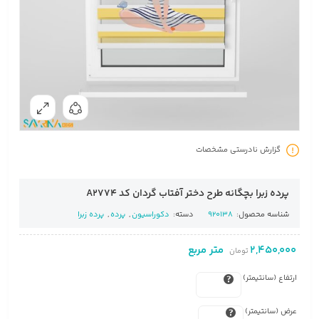
گزارش نادرستی مشخصات
پرده زبرا بچگانه طرح دختر آفتاب گردان کد A2774
شناسه محصول:
920138
دسته:
دکوراسیون
,
پرده
,
پرده زبرا
2,450,000
متر مربع
تومان
ارتفاع (سانتیمتر)
عرض (سانتیمتر)