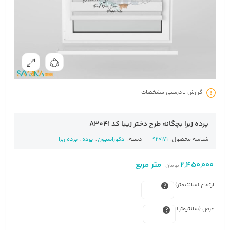
گزارش نادرستی مشخصات
پرده زبرا بچگانه طرح دختر زیبا کد A3041
شناسه محصول:
920171
دسته:
دکوراسیون
,
پرده
,
پرده زبرا
2,450,000
متر مربع
تومان
ارتفاع (سانتیمتر)
عرض (سانتیمتر)