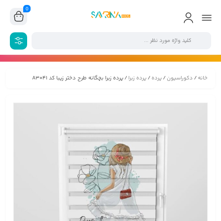
0
خانه
/
دکوراسیون
/
پرده
/
پرده زبرا
/ پرده زبرا بچگانه طرح دختر زیبا کد A3041