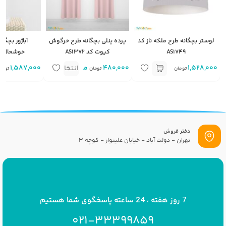
لوستر بچگانه طرح ملکه ناز کد
پرده پنلی بچگانه طرح خرگوش
آباژور بچگان
AS1749
کیوت کد AS1372
خوشحال کد 371
1,528,000
480,000
متر
1,587,000
انتخاب
تومان
تومان
توما
گزینه
دفتر فروش
تهران - دولت آباد - خیابان علینواز - کوچه 3
پست الکترونیک
info[at]savrinakids.com
7 روز هفته ، 24 ساعته پاسخگوی شما هستیم
021-33399859