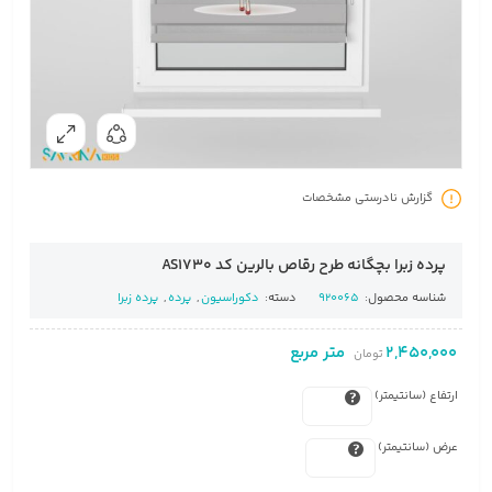
گزارش نادرستی مشخصات
پرده زبرا بچگانه طرح رقاص بالرین کد AS1730
شناسه محصول:
920065
دسته:
دکوراسیون
,
پرده
,
پرده زبرا
2,450,000
متر مربع
تومان
ارتفاع (سانتیمتر)
عرض (سانتیمتر)