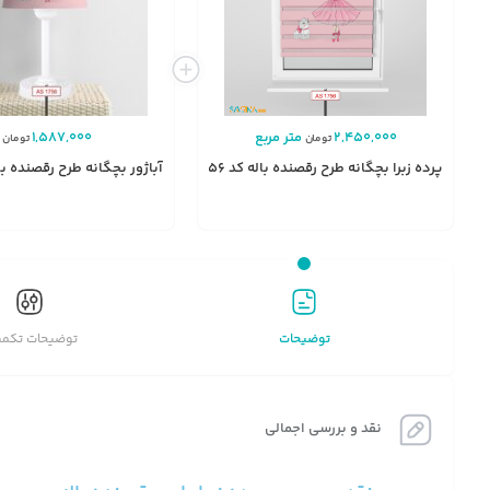
2,450,000
متر مربع
1,587,000
تومان
تومان
پرده زبرا بچگانه طرح رقصنده باله کد AS1756
آباژور بچگانه طرح رقصنده باله کد
انتخاب
گزینه
توضیحات
توضیحات تکمی
نقد و بررسی اجمالی