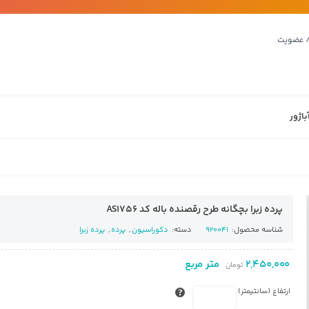
/ عضویت
باژور
پرده زبرا بچگانه طرح رقصنده باله کد AS1756
شناسه محصول:
920041
دسته:
دکوراسیون
,
پرده
,
پرده زبرا
2,450,000
متر مربع
تومان
ارتفاع (سانتیمتر)