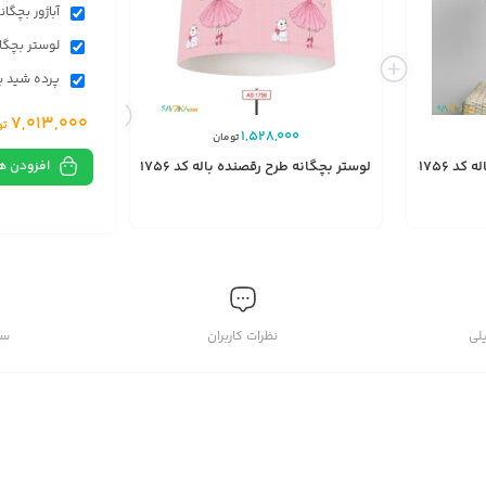
آباژور بچگانه
لوستر بچگانه 
پرده شید بچگ
7,013,000
تو
,448,000
1,528,000
تومان
افزودن ه
 AS1756
لوستر بچگانه طرح رقصنده باله کد AS1756
پرده شید بچگانه طر
انتخاب
گزینه
لی
نظرات کاربران
سو