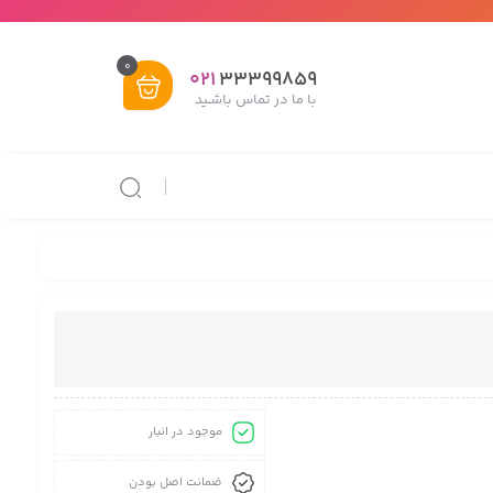
0
021
33399859
با ما در تماس باشـید
موجود در انبار
ضمانت اصل بودن