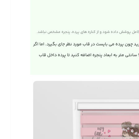
رید چون پرده می بایست در قاب مورد نظر جای بگیرد. اما اگر
می‌خواهید نصب پرده شید در خارج از فرورفتگی دیوار انجام بشود،می بایست مطابق با روش قبل علاوه بر اندازه های پنجره به میزان 4 تا 6 سانتی متر به ابعاد پنجره اضافه کنید تا پرده داخل قاب