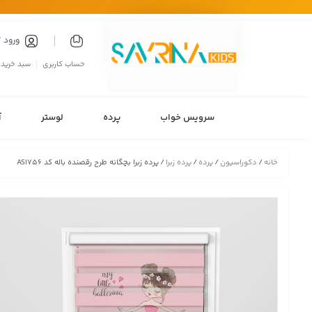
ورود 
حساب کاربری
سبد خرید
سرویس خواب
پرده
لوستر
آ
خانه
/
دکوراسیون
/
پرده
/
پرده زبرا
/ پرده زبرا بچگانه طرح رقصنده باله کد AS1756