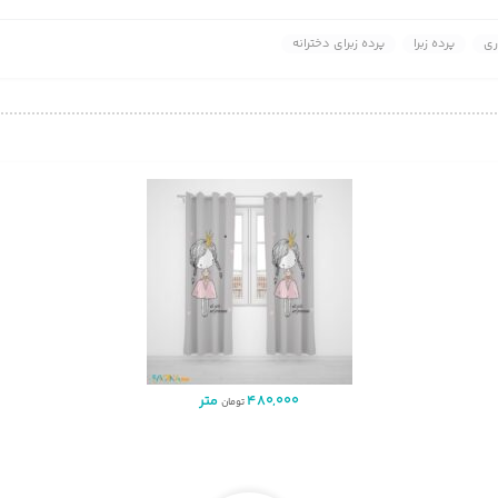
ری
پرده زبرا
پرده زبرای دخترانه
480,000
متر
تومان