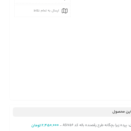
ارسال به تمام نقاط
ین محصول
:
پرده زبرا بچگانه طرح رقصنده باله کد AS1756
2,450,000
تومان
-