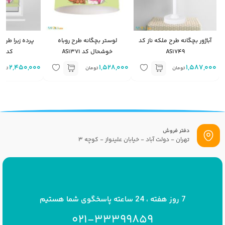
آباژور بچگانه طرح ملکه ناز کد
لوستر بچگانه طرح روباه
پرده زبرا طرح
AS1749
خوشحال کد AS1371
کد AS1371
2,450,000
1,528,000
1,587,000
تومان
تومان
توما
دفتر فروش
تهران - دولت آباد - خیابان علینواز - کوچه 3
پست الکترونیک
info[at]savrinakids.com
7 روز هفته ، 24 ساعته پاسخگوی شما هستیم
021-33399859