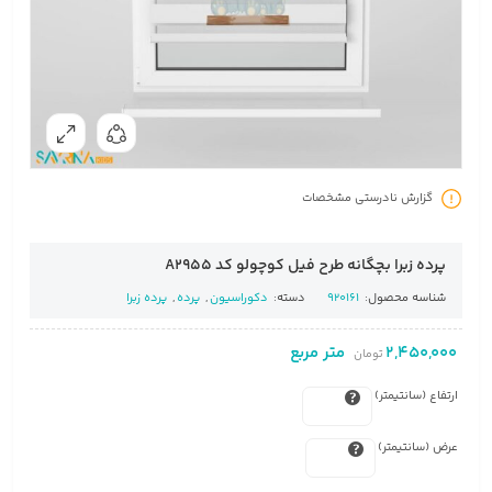
گزارش نادرستی مشخصات
پرده زبرا بچگانه طرح فیل کوچولو کد A2955
شناسه محصول:
920161
دسته:
دکوراسیون
,
پرده
,
پرده زبرا
2,450,000
متر مربع
تومان
ارتفاع (سانتیمتر)
عرض (سانتیمتر)