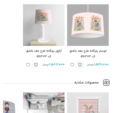
لوستر بچگانه طرح جغد عاشق
آباژور بچگانه طرح جغد عاشق
کد AS1373
کد AS1373
1,587,000
1,528,000
تومان
تومان
محصولات مشابه