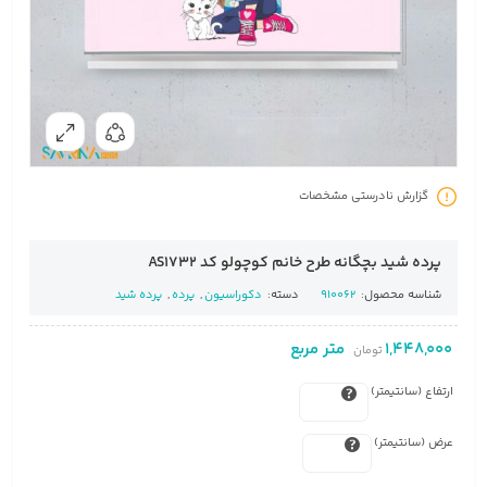
گزارش نادرستی مشخصات
پرده شید بچگانه طرح خانم کوچولو کد AS1732
شناسه محصول:
910062
دسته:
دکوراسیون
,
پرده
,
پرده شید
1,448,000
متر مربع
تومان
ارتفاع (سانتیمتر)
عرض (سانتیمتر)