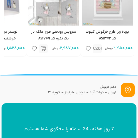
پرده زبرا طرح خرگوش کیوت
سرویس روتختی طرح ملکه ناز
لوستر بچگا
کد AS1372
یک نفره کد AS1749
خوشتیپ کد 750
2,450,000
متر مربع
2,987,000
1,528,000
انتخاب
تومان
تومان
توما
گزینه
دفتر فروش
تهران - دولت آباد - خیابان علینواز - کوچه 3
پست الکترونیک
info[at]savrinakids.com
7 روز هفته ، 24 ساعته پاسخگوی شما هستیم