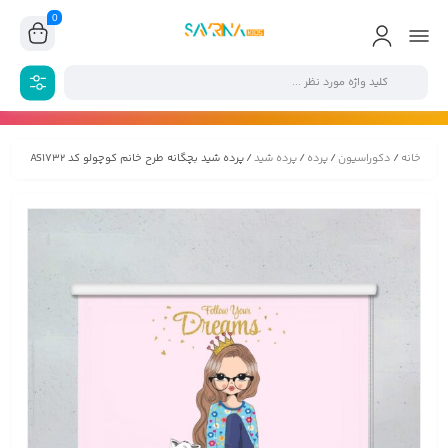
0
خانه
/
دکوراسیون
/
پرده
/
پرده شید
/ پرده شید بچگانه طرح خانم کوچولو کد AS1732