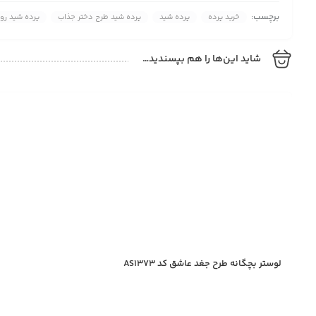
برچسب:
خرید پرده
پرده شید
پرده شید طرح دختر جذاب
پرده شید رو
شاید این‌ها را هم بپسندید…
لوستر بچگانه طرح جغد عاشق کد AS1373