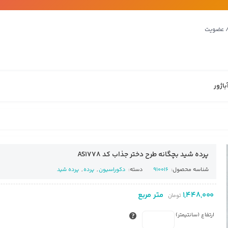
/ عضویت
باژور
پرده شید بچگانه طرح دختر جذاب کد AS1778
شناسه محصول:
910016
دسته:
دکوراسیون
,
پرده
,
پرده شید
1,448,000
متر مربع
تومان
ارتفاع (سانتیمتر)