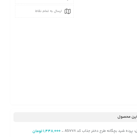
ارسال به تمام نقاط
ین محصول
:
پرده شید بچگانه طرح دختر جذاب کد AS1778
1,448,000
تومان
-