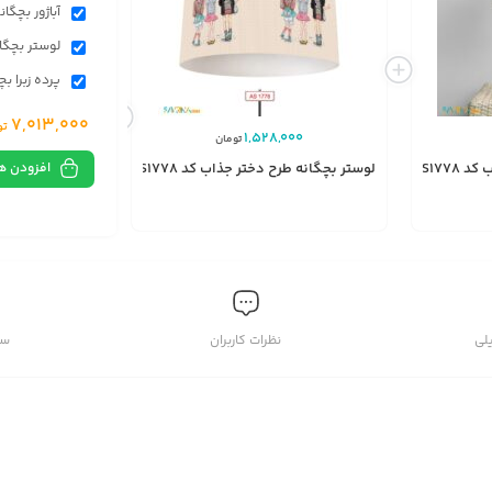
آباژور بچگانه
لوستر بچگانه
پرده زبرا بچگ
7,013,000
تو
,450,000
1,528,000
تومان
افزودن ه
AS177
لوستر بچگانه طرح دختر جذاب کد AS1778
پرده زبرا بچگانه طر
انتخاب
گزینه
لی
نظرات کاربران
سو