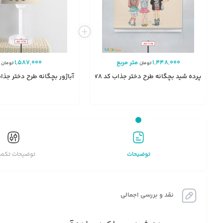
1,448,000
متر مربع
1,587,000
تومان
تومان
پرده شید بچگانه طرح دختر جذاب کد AS1778
آباژور بچگانه طرح دختر جذاب کد 8
انتخاب
گزینه
توضیحات
توضیحات تکمی
نقد و بررسی اجمالی