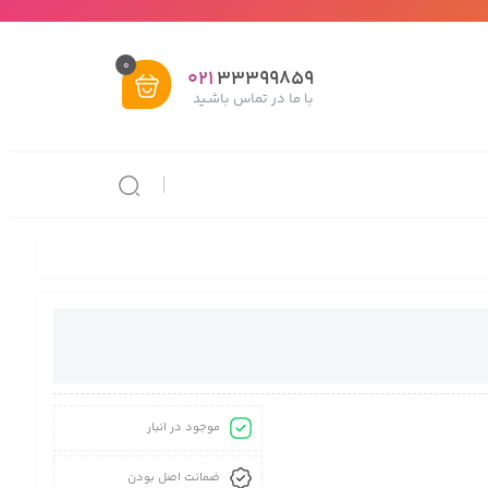
0
021
33399859
با ما در تماس باشـید
موجود در انبار
ضمانت اصل بودن