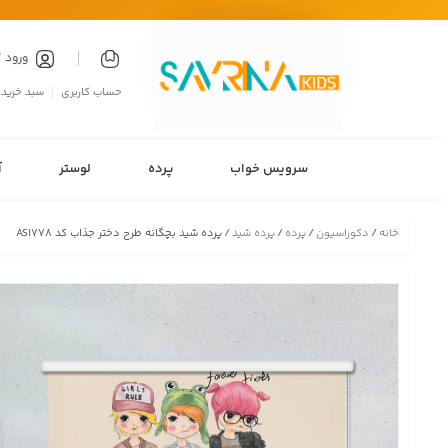
ورود 
حساب کاربری
سبد خرید
سرویس خواب
پرده
لوستر
آ
خانه
/
دکوراسیون
/
پرده
/
پرده شید
/ پرده شید بچگانه طرح دختر جذاب کد AS1778