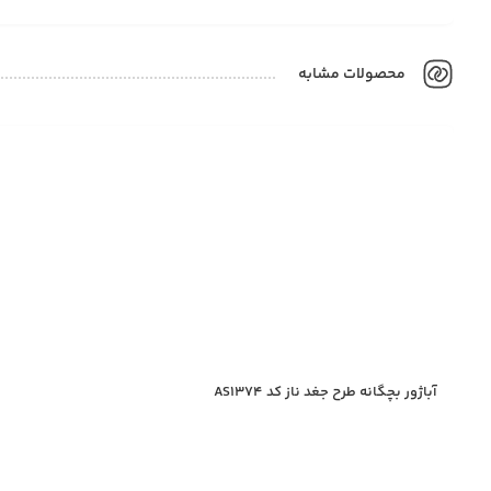
محصولات مشابه
آباژور بچگانه طرح جغد ناز کد AS1374